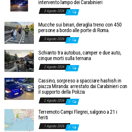
intervento lampo dei Carabinieri
3 Agosto 2026
0
Mucche sui binari, deraglia treno con 450
persone a bordo alle porte di Roma.
3 Agosto 2026
0
Schianto tra autobus, camper e due auto,
cinque morti sulla ternana
2 Agosto 2026
0
Cassino, sorpreso a spacciare hashish in
piazza Miranda: arrestato dai Carabinieri con
il supporto della Polizia
2 Agosto 2026
0
Terremoto Campi Flegrei, salgono a 21 i
feriti
1 Agosto 2026
0