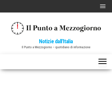
Vai
C
al
o
contenuto
m
m
u
Notizie dall'Italia
t
Il Punto a Mezzogiorno – quotidiano di informazione
a
n
a
v
i
g
a
z
i