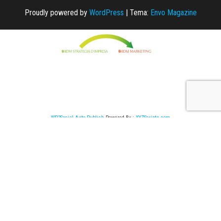
Proudly powered by
WordPress
|
Tema:
Envo Magazine
WP2Social Auto Publish
Powered By :
XYZScripts.com