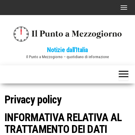
Vai
C
al
o
contenuto
m
m
u
Notizie dall'Italia
t
Il Punto a Mezzogiorno – quotidiano di informazione
a
n
a
v
i
Privacy policy
g
a
INFORMATIVA RELATIVA AL
z
TRATTAMENTO DEI DATI
i