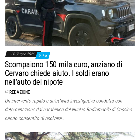
o
n
e
14 Giugno 2026
0
Scompaiono 150 mila euro, anziano di
Cervaro chiede aiuto. I soldi erano
nell’auto del nipote
Di
REDAZIONE
Un intervento rapido e un’attività investigativa condotta con
determinazione dai carabinieri del Nucleo Radiomobile di Cassino
hanno consentito di risolvere…