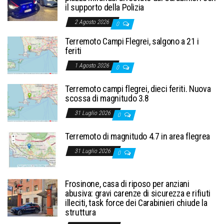
il supporto della Polizia
2 Agosto 2026
0
Terremoto Campi Flegrei, salgono a 21 i
feriti
1 Agosto 2026
0
Terremoto campi flegrei, dieci feriti. Nuova
scossa di magnitudo 3.8
31 Luglio 2026
0
Terremoto di magnitudo 4.7 in area flegrea
31 Luglio 2026
0
Frosinone, casa di riposo per anziani
abusiva: gravi carenze di sicurezza e rifiuti
illeciti, task force dei Carabinieri chiude la
struttura