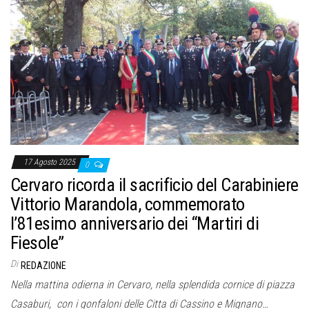
17 Agosto 2025
0
Cervaro ricorda il sacrificio del Carabiniere
Vittorio Marandola, commemorato
l’81esimo anniversario dei “Martiri di
Fiesole”
Di
REDAZIONE
Nella mattina odierna in Cervaro, nella splendida cornice di piazza
Casaburi, con i gonfaloni delle Citta di Cassino e Mignano…