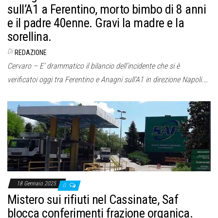
sull’A1 a Ferentino, morto bimbo di 8 anni
e il padre 40enne. Gravi la madre e la
sorellina.
Di
REDAZIONE
Cervaro – E’ drammatico il bilancio dell’incidente che si è
verificatoi oggi tra Ferentino e Anagni sull’A1 in direzione Napoli.…
18 Gennaio 2025
0
Mistero sui rifiuti nel Cassinate, Saf
blocca conferimenti frazione organica.