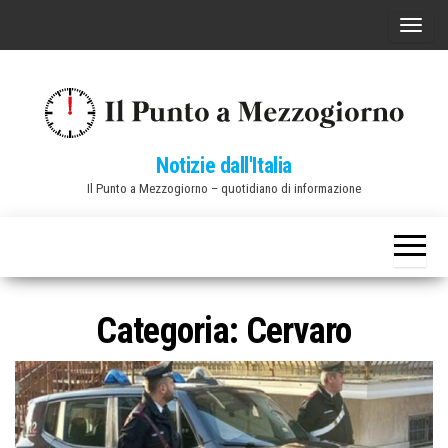
Vai
C
al
o
contenuto
m
m
u
Notizie dall'Italia
t
Il Punto a Mezzogiorno – quotidiano di informazione
a
n
a
v
i
Categoria:
Cervaro
g
a
z
i