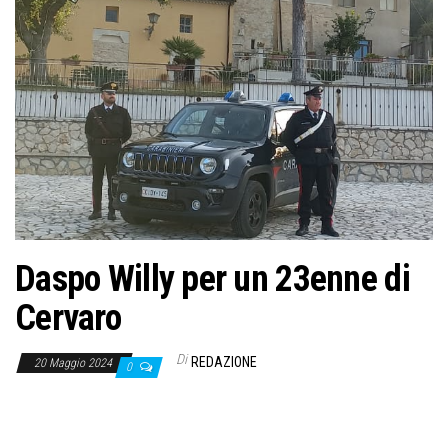
o
n
e
Daspo Willy per un 23enne di
Cervaro
Di
REDAZIONE
20 Maggio 2024
0