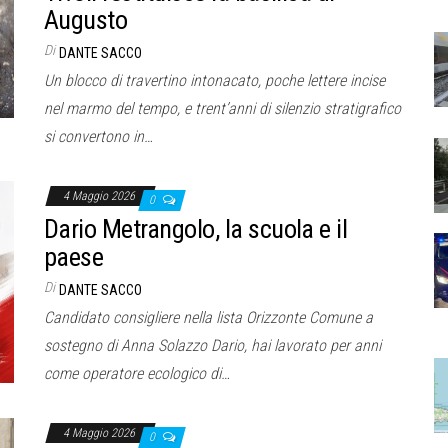
Augusto
Di
DANTE SACCO
Un blocco di travertino intonacato, poche lettere incise
nel marmo del tempo, e trent’anni di silenzio stratigrafico
si convertono in…
4 Maggio 2026
0
Dario Metrangolo, la scuola e il
paese
Di
DANTE SACCO
Candidato consigliere nella lista Orizzonte Comune a
sostegno di Anna Solazzo Dario, hai lavorato per anni
come operatore ecologico di…
4 Maggio 2026
0