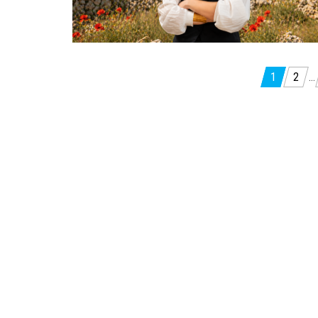
Paginazione
1
2
…
degli
articoli