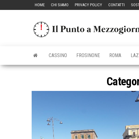
Vai
HOME
CHI SIAMO
PRIVACY POLICY
CONTATTI
SOST
al
contenuto
CASSINO
FROSINONE
ROMA
LAZ
Categor