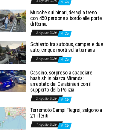
3 Agosto 2026
0
Mucche sui binari, deraglia treno
con 450 persone a bordo alle porte
di Roma.
3 Agosto 2026
0
Schianto tra autobus, camper e due
auto, cinque morti sulla ternana
2 Agosto 2026
0
Cassino, sorpreso a spacciare
hashish in piazza Miranda:
arrestato dai Carabinieri con il
supporto della Polizia
2 Agosto 2026
0
Terremoto Campi Flegrei, salgono a
21 i feriti
1 Agosto 2026
0