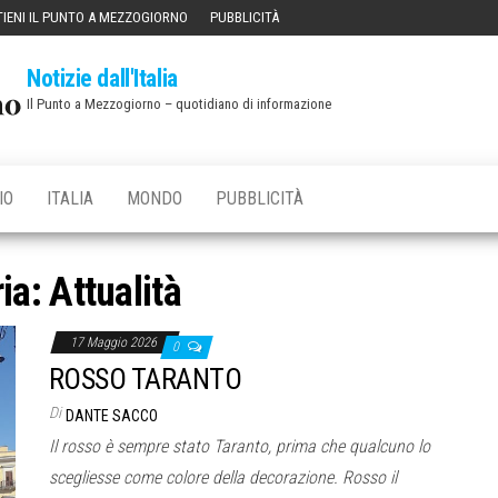
IENI IL PUNTO A MEZZOGIORNO
PUBBLICITÀ
Notizie dall'Italia
Il Punto a Mezzogiorno – quotidiano di informazione
IO
ITALIA
MONDO
PUBBLICITÀ
ia:
Attualità
17 Maggio 2026
0
ROSSO TARANTO
Di
DANTE SACCO
Il rosso è sempre stato Taranto, prima che qualcuno lo
scegliesse come colore della decorazione. Rosso il