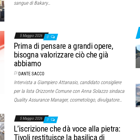
sangue di Bakary…
5 Maggio 2026
0
Prima di pensare a grandi opere,
bisogna valorizzare ciò che già
abbiamo
Di
DANTE SACCO
Intervista a Giampiero Attanasio, candidato consigliere
per la lista Orizzonte Comune con Anna Solazzo sindaca
Quality Assurance Manager, cosmetologo, divulgatore…
5 Maggio 2026
0
L’iscrizione che dà voce alla pietra:
Tivoli restituisce la basilica di