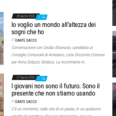
28 Aprile 2026
0
Io voglio un mondo all’altezza dei
sogni che ho
Di
DANTE SACCO
Conversazione con Cecilia Attanasio, candidata al
Consiglio Comunale di Arnesano, Lista Orizzonte Comune
per Anna Solazzo Sindaca. La incontriamo in…
27 Aprile 2026
0
I giovani non sono il futuro. Sono il
presente che non stiamo usando
Di
DANTE SACCO
C’è un momento, nella vita di un paese, in cui qualcuno