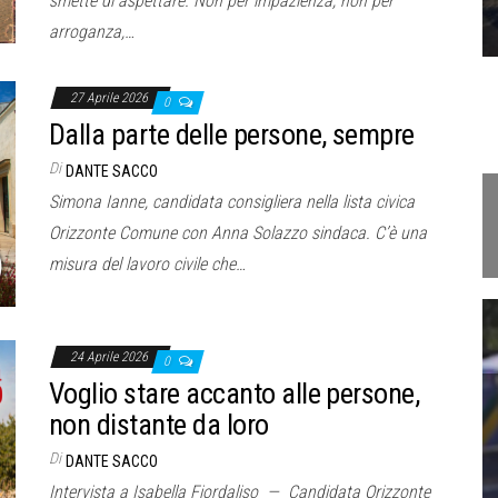
smette di aspettare. Non per impazienza, non per
arroganza,…
27 Aprile 2026
0
Dalla parte delle persone, sempre
Di
DANTE SACCO
Simona Ianne, candidata consigliera nella lista civica
Orizzonte Comune con Anna Solazzo sindaca. C’è una
misura del lavoro civile che…
24 Aprile 2026
0
Voglio stare accanto alle persone,
non distante da loro
Di
DANTE SACCO
Intervista a Isabella Fiordaliso — Candidata Orizzonte