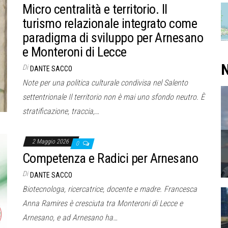
Micro centralità e territorio. Il
turismo relazionale integrato come
paradigma di sviluppo per Arnesano
e Monteroni di Lecce
N
Di
DANTE SACCO
Note per una politica culturale condivisa nel Salento
settentrionale Il territorio non è mai uno sfondo neutro. È
stratificazione, traccia,…
2 Maggio 2026
0
Competenza e Radici per Arnesano
Di
DANTE SACCO
Biotecnologa, ricercatrice, docente e madre. Francesca
Anna Ramires è cresciuta tra Monteroni di Lecce e
Arnesano, e ad Arnesano ha…