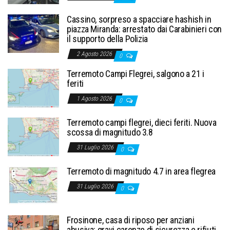
Cassino, sorpreso a spacciare hashish in
piazza Miranda: arrestato dai Carabinieri con
il supporto della Polizia
2 Agosto 2026
0
Terremoto Campi Flegrei, salgono a 21 i
feriti
1 Agosto 2026
0
Terremoto campi flegrei, dieci feriti. Nuova
scossa di magnitudo 3.8
31 Luglio 2026
0
Terremoto di magnitudo 4.7 in area flegrea
31 Luglio 2026
0
Frosinone, casa di riposo per anziani
abusiva: gravi carenze di sicurezza e rifiuti