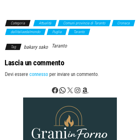
Categoria
Attualità
Comuni provincia di Taranto
Cronaca
dallitaliaedalmondo
Puglia
Taranto
Taranto
bakary sako
Tag
Lascia un commento
Devi essere
connesso
per inviare un commento.
Facebook
WhatsApp
X
Instagram
Amazon