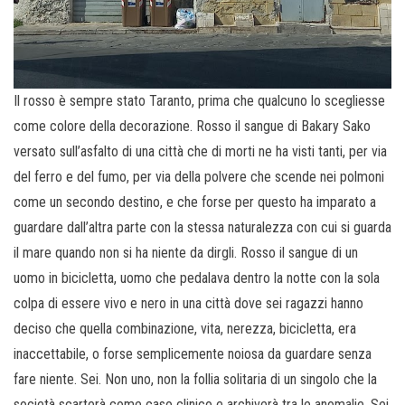
Il rosso è sempre stato Taranto, prima che qualcuno lo scegliesse
come colore della decorazione. Rosso il sangue di Bakary Sako
versato sull’asfalto di una città che di morti ne ha visti tanti, per via
del ferro e del fumo, per via della polvere che scende nei polmoni
come un secondo destino, e che forse per questo ha imparato a
guardare dall’altra parte con la stessa naturalezza con cui si guarda
il mare quando non si ha niente da dirgli. Rosso il sangue di un
uomo in bicicletta, uomo che pedalava dentro la notte con la sola
colpa di essere vivo e nero in una città dove sei ragazzi hanno
deciso che quella combinazione, vita, nerezza, bicicletta, era
inaccettabile, o forse semplicemente noiosa da guardare senza
fare niente. Sei. Non uno, non la follia solitaria di un singolo che la
società scarterà come caso clinico e archiverà tra le anomalie. Sei