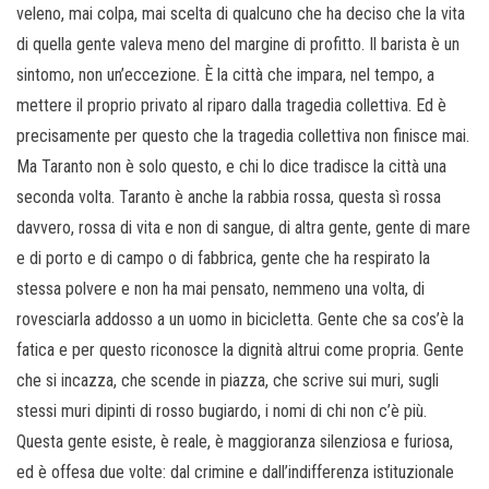
veleno, mai colpa, mai scelta di qualcuno che ha deciso che la vita
di quella gente valeva meno del margine di profitto. Il barista è un
sintomo, non un’eccezione. È la città che impara, nel tempo, a
mettere il proprio privato al riparo dalla tragedia collettiva. Ed è
precisamente per questo che la tragedia collettiva non finisce mai.
Ma Taranto non è solo questo, e chi lo dice tradisce la città una
seconda volta. Taranto è anche la rabbia rossa, questa sì rossa
davvero, rossa di vita e non di sangue, di altra gente, gente di mare
e di porto e di campo o di fabbrica, gente che ha respirato la
stessa polvere e non ha mai pensato, nemmeno una volta, di
rovesciarla addosso a un uomo in bicicletta. Gente che sa cos’è la
fatica e per questo riconosce la dignità altrui come propria. Gente
che si incazza, che scende in piazza, che scrive sui muri, sugli
stessi muri dipinti di rosso bugiardo, i nomi di chi non c’è più.
Questa gente esiste, è reale, è maggioranza silenziosa e furiosa,
ed è offesa due volte: dal crimine e dall’indifferenza istituzionale