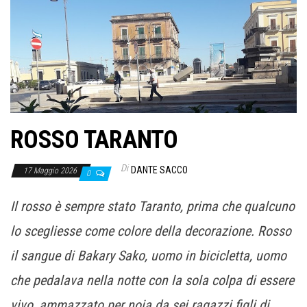
o
n
e
ROSSO TARANTO
Di
DANTE SACCO
17 Maggio 2026
0
Il rosso è sempre stato Taranto, prima che qualcuno
lo scegliesse come colore della decorazione. Rosso
il sangue di Bakary Sako, uomo in bicicletta, uomo
che pedalava nella notte con la sola colpa di essere
vivo, ammazzato per noia da sei ragazzi figli di