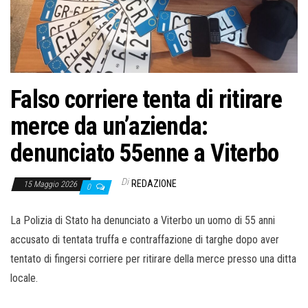
o
n
e
Falso corriere tenta di ritirare
merce da un’azienda:
denunciato 55enne a Viterbo
Di
REDAZIONE
15 Maggio 2026
0
La Polizia di Stato ha denunciato a Viterbo un uomo di 55 anni
accusato di tentata truffa e contraffazione di targhe dopo aver
tentato di fingersi corriere per ritirare della merce presso una ditta
locale.