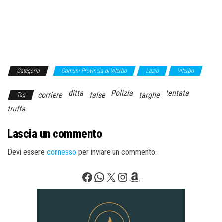
Categoria
Comuni Provincia di Viterbo
Lazio
Viterbo
ditta
Polizia
tentata
corriere
false
targhe
Tag
truffa
Lascia un commento
Devi essere
connesso
per inviare un commento.
Facebook
WhatsApp
X
Instagram
Amazon