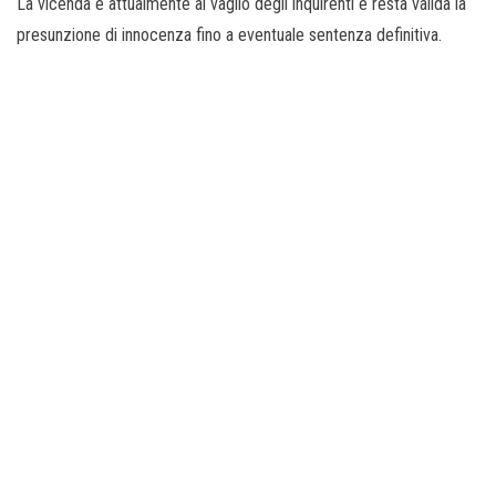
La vicenda è attualmente al vaglio degli inquirenti e resta valida la
presunzione di innocenza fino a eventuale sentenza definitiva.