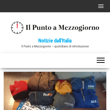
Vai
C
al
o
contenuto
m
m
u
Notizie dall'Italia
t
Il Punto a Mezzogiorno – quotidiano di informazione
a
n
a
v
i
g
a
z
i