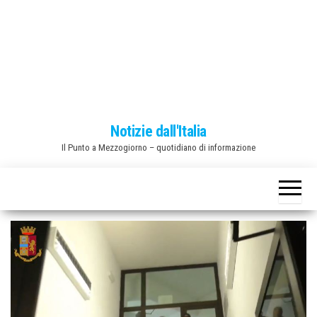
o
n
e
Notizie dall'Italia
Il Punto a Mezzogiorno – quotidiano di informazione