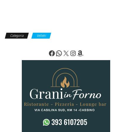
Categoria
Velletri
Facebook
WhatsApp
X
Instagram
Amazon