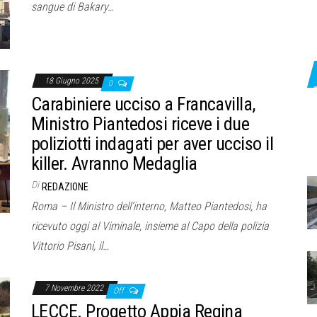
sangue di Bakary…
18 Giugno 2025
0
Carabiniere ucciso a Francavilla,
Ministro Piantedosi riceve i due
poliziotti indagati per aver ucciso il
killer. Avranno Medaglia
Di
REDAZIONE
Roma – Il Ministro dell’interno, Matteo Piantedosi, ha
ricevuto oggi al Viminale, insieme al Capo della polizia
Vittorio Pisani, il…
7 Novembre 2022
Off
LECCE. Progetto Appia Regina