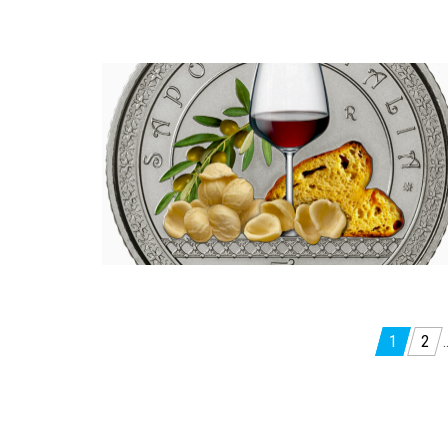
Paginazione
1
2
degli
articoli