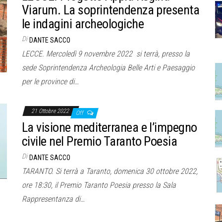
Viarum. La soprintendenza presenta
le indagini archeologiche
Di
DANTE SACCO
LECCE. Mercoledì 9 novembre 2022 si terrà, presso la
sede Soprintendenza Archeologia Belle Arti e Paesaggio
per le province di…
21 Ottobre 2022
Off
La visione mediterranea e l’impegno
civile nel Premio Taranto Poesia
Di
DANTE SACCO
TARANTO. Si terrà a Taranto, domenica 30 ottobre 2022,
ore 18:30, il Premio Taranto Poesia presso la Sala
Rappresentanza di…