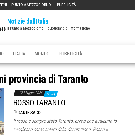
IENI IL PUNTO A MEZZOGIORNO
PUBBLICITÀ
Notizie dall'Italia
Il Punto a Mezzogiorno – quotidiano di informazione
IO
ITALIA
MONDO
PUBBLICITÀ
 provincia di Taranto
17 Maggio 2026
0
ROSSO TARANTO
Di
DANTE SACCO
Il rosso è sempre stato Taranto, prima che qualcuno lo
scegliesse come colore della decorazione. Rosso il