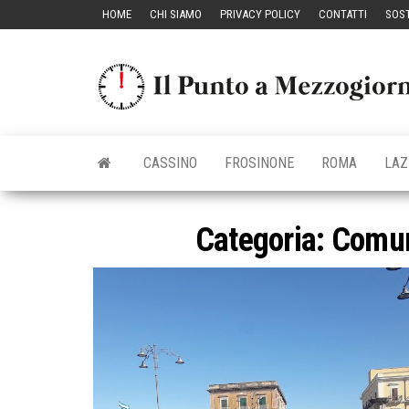
Vai
HOME
CHI SIAMO
PRIVACY POLICY
CONTATTI
SOST
al
contenuto
CASSINO
FROSINONE
ROMA
LAZ
Categoria:
Comuni