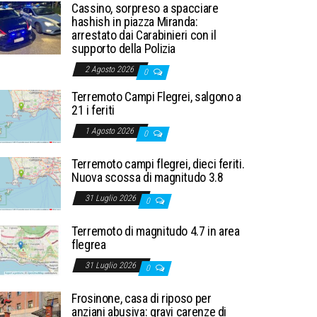
Cassino, sorpreso a spacciare
hashish in piazza Miranda:
arrestato dai Carabinieri con il
supporto della Polizia
2 Agosto 2026
0
Terremoto Campi Flegrei, salgono a
21 i feriti
1 Agosto 2026
0
Terremoto campi flegrei, dieci feriti.
Nuova scossa di magnitudo 3.8
31 Luglio 2026
0
Terremoto di magnitudo 4.7 in area
flegrea
31 Luglio 2026
0
Frosinone, casa di riposo per
anziani abusiva: gravi carenze di