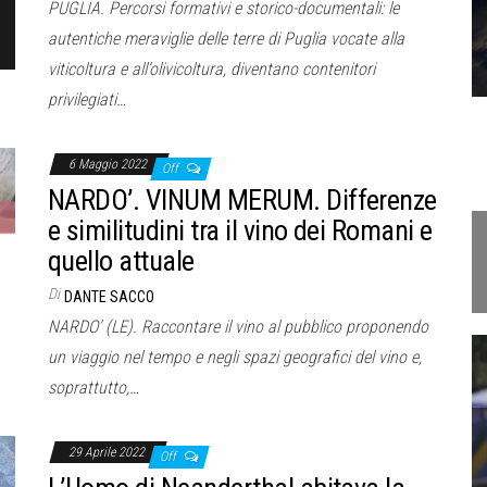
PUGLIA. Percorsi formativi e storico-documentali: le
autentiche meraviglie delle terre di Puglia vocate alla
viticoltura e all’olivicoltura, diventano contenitori
privilegiati…
6 Maggio 2022
Off
NARDO’. VINUM MERUM. Differenze
e similitudini tra il vino dei Romani e
quello attuale
Di
DANTE SACCO
NARDO’ (LE). Raccontare il vino al pubblico proponendo
un viaggio nel tempo e negli spazi geografici del vino e,
soprattutto,…
29 Aprile 2022
Off