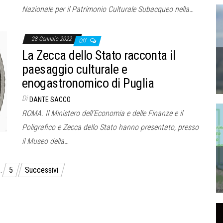
Nazionale per il Patrimonio Culturale Subacqueo nella…
28 Gennaio 2022
Off
La Zecca dello Stato racconta il
paesaggio culturale e
enogastronomico di Puglia
Di
DANTE SACCO
ROMA. Il Ministero dell’Economia e delle Finanze e il
Poligrafico e Zecca dello Stato hanno presentato, presso
il Museo della…
…
5
Successivi