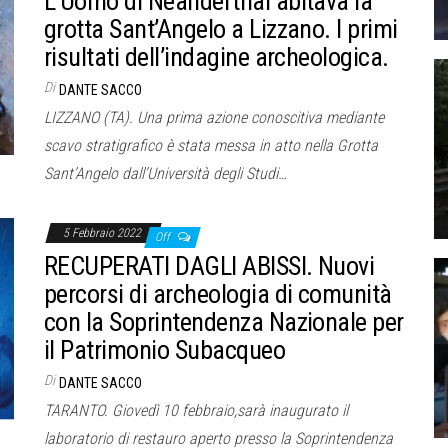
L’Uomo di Neanderthal abitava la
grotta Sant’Angelo a Lizzano. I primi
risultati dell’indagine archeologica.
Di
DANTE SACCO
LIZZANO (TA). Una prima azione conoscitiva mediante
scavo stratigrafico è stata messa in atto nella Grotta
Sant’Angelo dall’Università degli Studi…
5 Febbraio 2022
Off
RECUPERATI DAGLI ABISSI. Nuovi
percorsi di archeologia di comunità
con la Soprintendenza Nazionale per
il Patrimonio Subacqueo
Di
DANTE SACCO
TARANTO. Giovedì 10 febbraio,sarà inaugurato il
laboratorio di restauro aperto presso la Soprintendenza