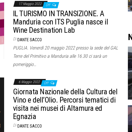
17 Maggio 2022
Off
IL TURISMO IN TRANSIZIONE. A
Manduria con ITS Puglia nasce il
Wine Destination Lab
N
Di
DANTE SACCO
PUGLIA. Venerdì 20 maggio 2022 presso la sede del GAL
Terre del Primitivo a Manduria alle 16.30 ci sarà un
pomeriggio…
6 Maggio 2022
Off
Giornata Nazionale della Cultura del
Vino e dell’Olio. Percorsi tematici di
visita nei musei di Altamura ed
Egnazia
Di
DANTE SACCO