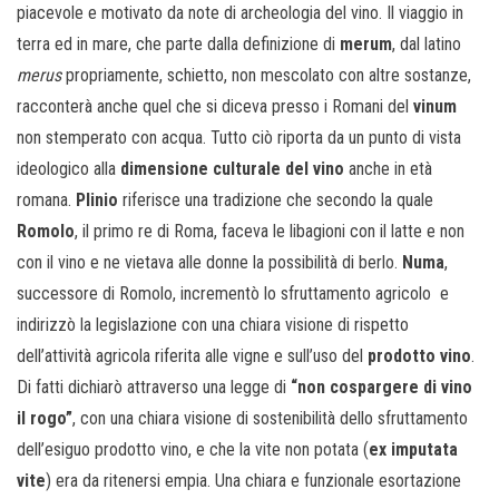
piacevole e motivato da note di archeologia del vino. Il viaggio in
terra ed in mare, che parte dalla definizione di
merum
, dal latino
merus
propriamente, schietto, non mescolato con altre sostanze,
racconterà anche quel che si diceva presso i Romani del
vinum
non stemperato con acqua. Tutto ciò riporta da un punto di vista
ideologico alla
dimensione culturale del vino
anche in età
romana.
Plinio
riferisce una tradizione che secondo la quale
Romolo
, il primo re di Roma, faceva le libagioni con il latte e non
con il vino e ne vietava alle donne la possibilità di berlo.
Numa
,
successore di Romolo, incrementò lo sfruttamento agricolo e
indirizzò la legislazione con una chiara visione di rispetto
dell’attività agricola riferita alle vigne e sull’uso del
prodotto vino
.
Di fatti dichiarò attraverso una legge di
“non cospargere di vino
il rogo”
, con una chiara visione di sostenibilità dello sfruttamento
dell’esiguo prodotto vino, e che la vite non potata (
ex imputata
vite
) era da ritenersi empia. Una chiara e funzionale esortazione