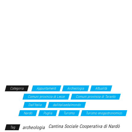
Categoria
Appuntamenti
Archeologia
Attualità
Beni
Culturali
Comuni provincia di Lecce
Comuni provincia di Taranto
Curiosità
Dall'Italia
dallitaliaedalmondo
Me la racconti la tua
storia
Nardò
Puglia
Turismo
Turismo enogastronomico
Cantina Sociale Cooperativa di Nardò
archeologia
Tag