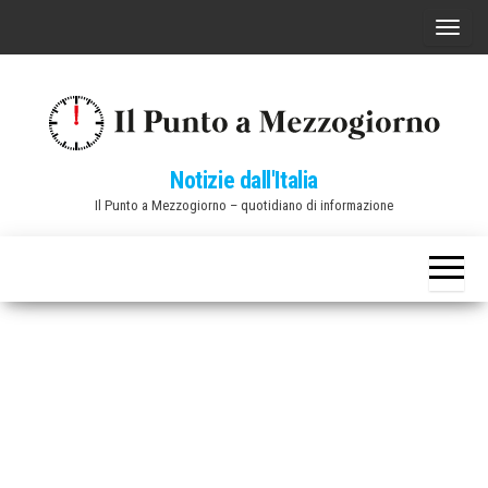
Vai
C
al
o
contenuto
m
m
u
Notizie dall'Italia
t
Il Punto a Mezzogiorno – quotidiano di informazione
a
n
a
v
i
g
a
z
i