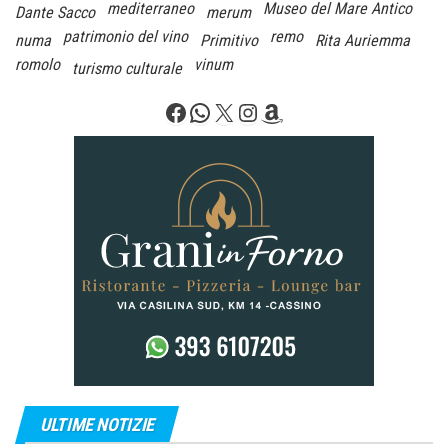
mediterraneo
Museo del Mare Antico
Dante Sacco
merum
patrimonio del vino
remo
numa
Primitivo
Rita Auriemma
romolo
vinum
turismo culturale
Facebook
WhatsApp
X
Instagram
Amazon
ULTIME NOTIZIE