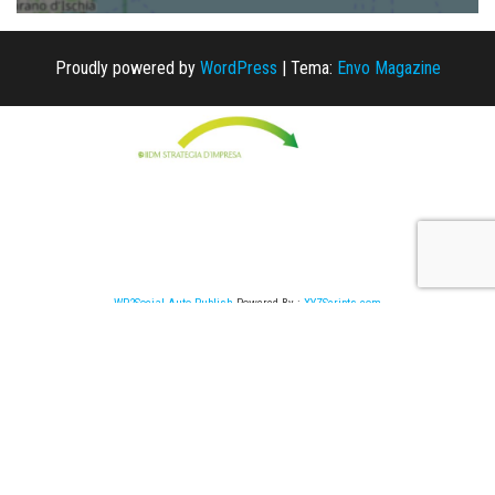
Proudly powered by
WordPress
|
Tema:
Envo Magazine
WP2Social Auto Publish
Powered By :
XYZScripts.com