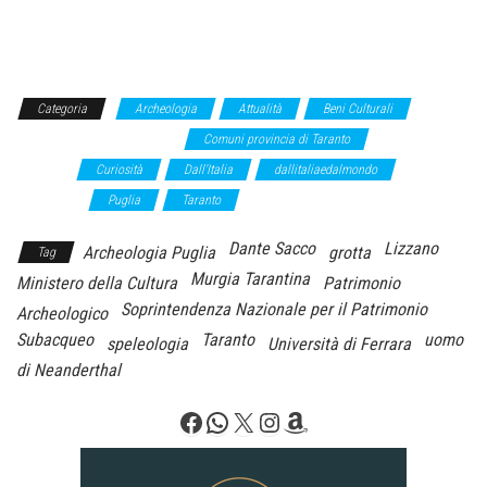
Categoria
Archeologia
Attualità
Beni Culturali
Comuni provincia di Ferrara
Comuni provincia di Taranto
comunicato
stampa
Curiosità
Dall'Italia
dallitaliaedalmondo
Emilia
Romagna
Puglia
Taranto
Dante Sacco
Lizzano
Archeologia Puglia
grotta
Tag
Murgia Tarantina
Ministero della Cultura
Patrimonio
Soprintendenza Nazionale per il Patrimonio
Archeologico
Subacqueo
Taranto
uomo
speleologia
Università di Ferrara
di Neanderthal
Facebook
WhatsApp
X
Instagram
Amazon