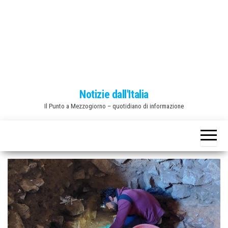
o
n
e
Notizie dall'Italia
Il Punto a Mezzogiorno – quotidiano di informazione