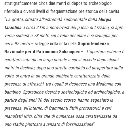
stratigraficamente circa due metri di deposito archeologico
riferibile a diversi livelli di frequentazione preistorica della cavità.
“
La grotta, situata all’estremità sudorientale della
Murgia
tarantina
a circa 2 km a nord-ovest del paese di Lizzano, si apre
verso sud-est a 78 metri sul livello del mare e si sviluppa per
circa 92 metri
– si legge nella nota della
Soprintendenza
Nazionale per il Patrimonio Subacqueo
– .
L’apertura esterna è
caratterizzata da un largo portale a cui si accede dopo alcuni
metri in declivio; dopo uno stretto corridoio ed un’apertura sulla
volta, si entra in un grande ambiente caratterizzato dalla
presenza di affreschi, tra i quali si riconosce una Madonna con
bambino. Sporadiche ricerche speleologiche ed archeologiche, a
partire dagli anni 70 del secolo scorso, hanno segnalato la
presenza, all’interno, di frammenti fittili protostorici e rari
manufatti litici, oltre che di numerose ossa caratterizzate da
uno stadio piuttosto avanzato di fossilizzazione
”.