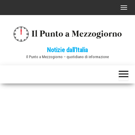
Vai
C
al
o
contenuto
m
m
u
Notizie dall'Italia
t
Il Punto a Mezzogiorno – quotidiano di informazione
a
n
a
v
i
g
a
z
i