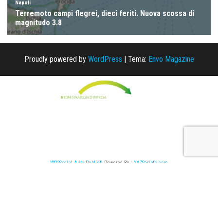
Proudly powered by
WordPress
|
Tema:
Envo Magazine
WP2Social Auto Publish
Powered By :
XYZScripts.com