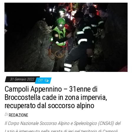
31 Gennaio 2022
Off
Campoli Appennino – 31enne di
Broccostella cade in zona impervia,
recuperato dal soccorso alpino
Di
REDAZIONE
Il Corpo Nazionale Soccorso Alpino e Speleologico (CNSAS) del
Lazio è intervenuto nella serata di ieri nel territorio di Campoli…