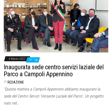
4 Marzo 2022
Off
Inaugurata sede centro servizi laziale del
Parco a Campoli Appennino
Di
REDAZIONE
“Questa mattina a Campoli Appennino abbiamo inaugurato la
sede del Centro Servizi ‘Versante Laziale del Parco’. Un progetto
nato nel…