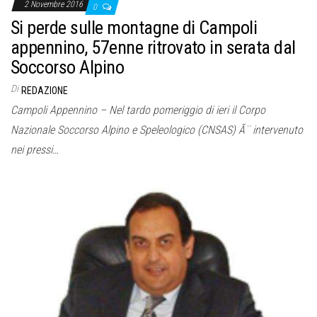
2 Novembre 2016
0
Si perde sulle montagne di Campoli
appennino, 57enne ritrovato in serata dal
Soccorso Alpino
Di
REDAZIONE
Campoli Appennino – Nel tardo pomeriggio di ieri il Corpo
Nazionale Soccorso Alpino e Speleologico (CNSAS) Ã¨ intervenuto
nei pressi…