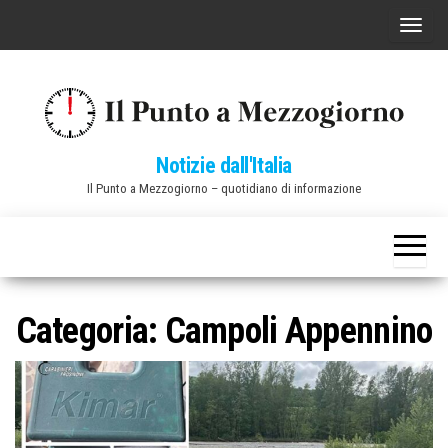
Vai
C
al
o
contenuto
m
m
u
Notizie dall'Italia
t
Il Punto a Mezzogiorno – quotidiano di informazione
a
n
a
v
i
Categoria:
Campoli Appennino
g
a
z
i