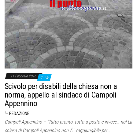
11 Febbraio 2016
0
Scivolo per disabili della chiesa non a
norma, appello al sindaco di Campoli
Appennino
Di
REDAZIONE
Campoli Appennino – “Tutto pronto, tutto a posto e invece… no! La
chiesa di Campoli Appennino non Ã¨ raggiungibile per…