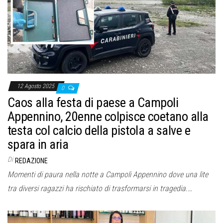
o
n
e
12 Agosto 2025
0
Caos alla festa di paese a Campoli
Appennino, 20enne colpisce coetano alla
testa col calcio della pistola a salve e
spara in aria
Di
REDAZIONE
Momenti di paura nella notte a Campoli Appennino dove una lite
tra diversi ragazzi ha rischiato di trasformarsi in tragedia.…