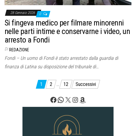
28 Gennaio 2026
0
Si fingeva medico per filmare minorenni
nelle parti intime e conservarne i video, un
arresto a Fondi
Di
REDAZIONE
Fondi – Un uomo di Fondi è stato arrestato dalla guardia di
finanza di Latina su disposizione del tribunale di…
Paginazione
1
2
…
12
Successivi
degli
Facebook
WhatsApp
X
Instagram
Amazon
articoli