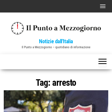
Vai
C
al
o
contenuto
m
m
u
Notizie dall'Italia
t
Il Punto a Mezzogiorno – quotidiano di informazione
a
n
a
v
i
Tag:
arresto
g
a
z
i