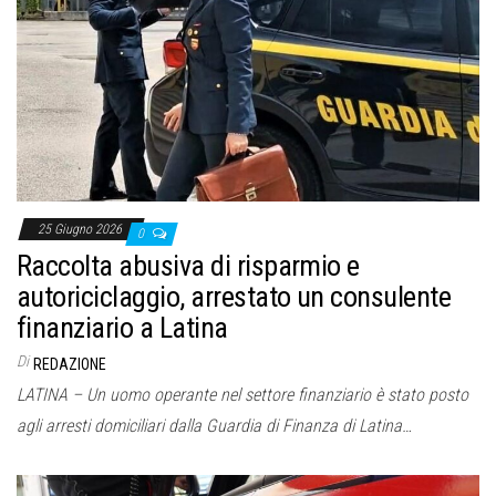
25 Giugno 2026
0
Raccolta abusiva di risparmio e
autoriciclaggio, arrestato un consulente
finanziario a Latina
Di
REDAZIONE
LATINA – Un uomo operante nel settore finanziario è stato posto
agli arresti domiciliari dalla Guardia di Finanza di Latina…