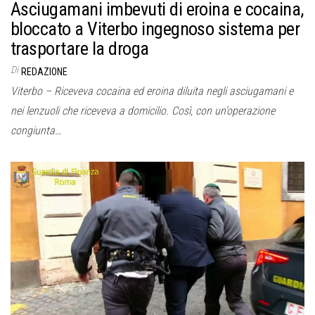
Asciugamani imbevuti di eroina e cocaina,
bloccato a Viterbo ingegnoso sistema per
trasportare la droga
Di
REDAZIONE
Viterbo – Riceveva cocaina ed eroina diluita negli asciugamani e
nei lenzuoli che riceveva a domicilio. Così, con un’operazione
congiunta…