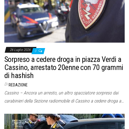
o
n
e
26 Luglio 2026
0
Sorpreso a cedere droga in piazza Verdi a
Cassino, arrestato 20enne con 70 grammi
di hashish
Di
REDAZIONE
Cassino – Ancora un arresto, un altro spacciatore sorpreso dai
carabinieri della Sezione radiomobile di Cassino a cedere droga a…