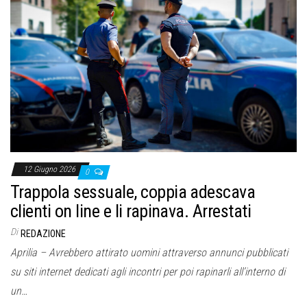
12 Giugno 2026
0
Trappola sessuale, coppia adescava
clienti on line e li rapinava. Arrestati
Di
REDAZIONE
Aprilia – Avrebbero attirato uomini attraverso annunci pubblicati
su siti internet dedicati agli incontri per poi rapinarli all’interno di
un…