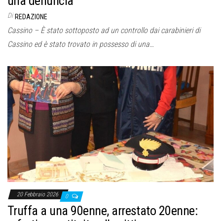
una denuncia
Di
REDAZIONE
Cassino – È stato sottoposto ad un controllo dai carabinieri di
Cassino ed è stato trovato in possesso di una…
20 Febbraio 2026
0
Truffa a una 90enne, arrestato 20enne: