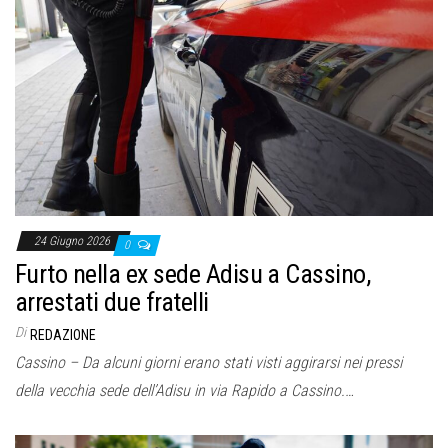
24 Giugno 2026
0
Furto nella ex sede Adisu a Cassino,
arrestati due fratelli
Di
REDAZIONE
Cassino – Da alcuni giorni erano stati visti aggirarsi nei pressi
della vecchia sede dell’Adisu in via Rapido a Cassino.…