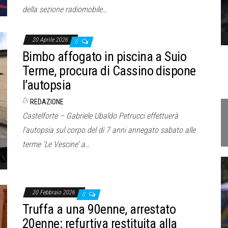
della sezione radiomobile…
20 Aprile 2026
0
Bimbo affogato in piscina a Suio
Terme, procura di Cassino dispone
l’autopsia
Di
REDAZIONE
Castelforte – Gabriele Ubaldo Petrucci effettuerà
l’autopsia sul corpo del di 7 anni annegato sabato alle
terme ‘Le Vescine’ a…
20 Febbraio 2026
0
Truffa a una 90enne, arrestato
20enne: refurtiva restituita alla