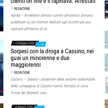
clienti on line e li rapinava. Arrestati
Di
REDAZIONE
Aprilia – Avrebbero attirato uomini attraverso annunci
pubblicati su siti internet dedicati agli incontri per poi
rapinarli all’interno di un…
12 Maggio 2026
0
Sorpesi con la droga a Cassino, nei
guai un minorenne e due
maggiorenni
Di
REDAZIONE
Cassino – Sabato i carabinieri della sezione radiomobile
della compagnia di Cassino hanno fermato in zona
Fossa dei Serpenti, una…
6 Maggio 2026