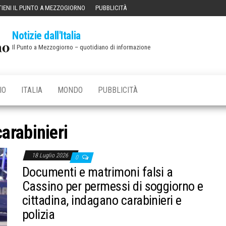
IENI IL PUNTO A MEZZOGIORNO
PUBBLICITÀ
Notizie dall'Italia
Il Punto a Mezzogiorno – quotidiano di informazione
IO
ITALIA
MONDO
PUBBLICITÀ
carabinieri
18 Luglio 2026
0
Documenti e matrimoni falsi a
Cassino per permessi di soggiorno e
cittadina, indagano carabinieri e
polizia