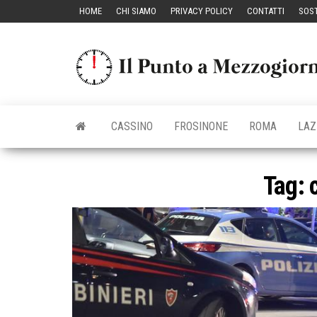
Vai
HOME
CHI SIAMO
PRIVACY POLICY
CONTATTI
SOST
al
contenuto
CASSINO
FROSINONE
ROMA
LAZ
Tag: