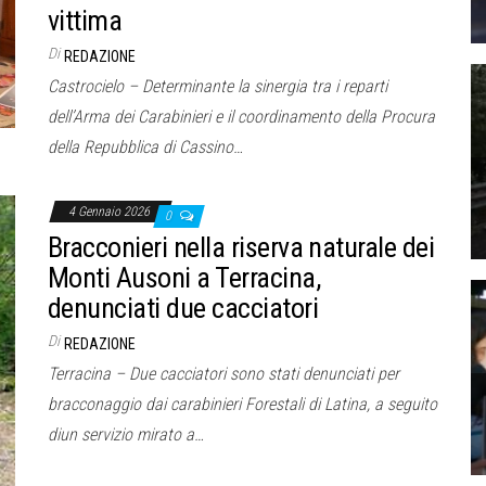
vittima
Di
REDAZIONE
Castrocielo – Determinante la sinergia tra i reparti
dell’Arma dei Carabinieri e il coordinamento della Procura
della Repubblica di Cassino…
4 Gennaio 2026
0
Bracconieri nella riserva naturale dei
Monti Ausoni a Terracina,
denunciati due cacciatori
Di
REDAZIONE
Terracina – Due cacciatori sono stati denunciati per
bracconaggio dai carabinieri Forestali di Latina, a seguito
diun servizio mirato a…