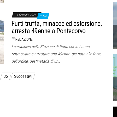
4 Gennaio 2026
0
Furti truffa, minacce ed estorsione,
arresta 49enne a Pontecorvo
Di
REDAZIONE
I carabinieri della Stazione di Pontecorvo hanno
rintracciato e arrestato una 49enne, già nota alle forze
dell’ordine, destinataria di un…
35
Successivi