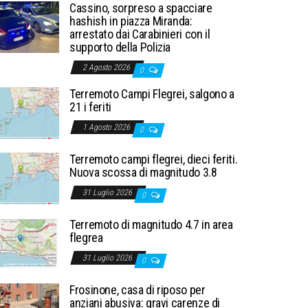
Cassino, sorpreso a spacciare
hashish in piazza Miranda:
arrestato dai Carabinieri con il
supporto della Polizia
2 Agosto 2026
0
Terremoto Campi Flegrei, salgono a
21 i feriti
1 Agosto 2026
0
Terremoto campi flegrei, dieci feriti.
Nuova scossa di magnitudo 3.8
31 Luglio 2026
0
Terremoto di magnitudo 4.7 in area
flegrea
31 Luglio 2026
0
Frosinone, casa di riposo per
anziani abusiva: gravi carenze di