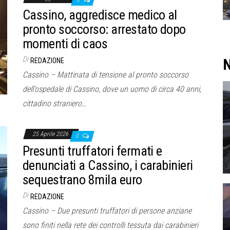
0
Cassino, aggredisce medico al
pronto soccorso: arrestato dopo
momenti di caos
Di
N
REDAZIONE
Cassino – Mattinata di tensione al pronto soccorso
dell’ospedale di Cassino, dove un uomo di circa 40 anni,
cittadino straniero…
25 Aprile 2026
0
Presunti truffatori fermati e
denunciati a Cassino, i carabinieri
sequestrano 8mila euro
Di
REDAZIONE
Cassino – Due presunti truffatori di persone anziane
sono finiti nella rete dei controlli tessuta dai carabinieri