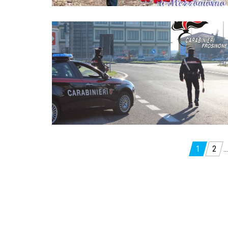
Paginazione
1
2
…
degli
articoli