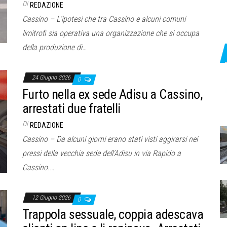
Di
REDAZIONE
Cassino – L’ipotesi che tra Cassino e alcuni comuni
limitrofi sia operativa una organizzazione che si occupa
della produzione di…
24 Giugno 2026
0
Furto nella ex sede Adisu a Cassino,
arrestati due fratelli
Di
REDAZIONE
Cassino – Da alcuni giorni erano stati visti aggirarsi nei
pressi della vecchia sede dell’Adisu in via Rapido a
Cassino.…
12 Giugno 2026
0
Trappola sessuale, coppia adescava