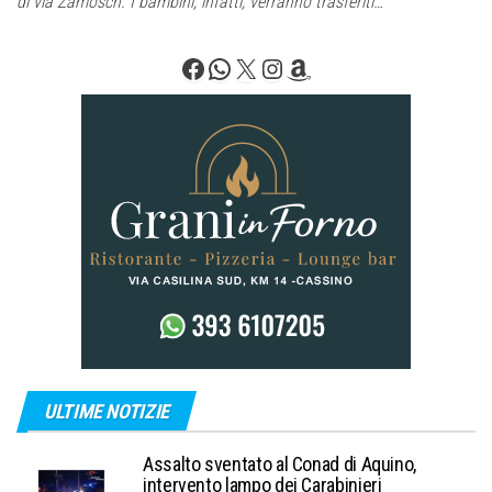
di via Zamosch. I bambini, infatti, verranno trasferiti…
Facebook
WhatsApp
X
Instagram
Amazon
ULTIME NOTIZIE
Assalto sventato al Conad di Aquino,
intervento lampo dei Carabinieri