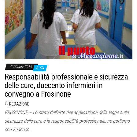
o
n
e
2 Ottobre 2019
0
Responsabilità professionale e sicurezza
delle cure, duecento infermieri in
convegno a Frosinone
Di
REDAZIONE
FROSINONE – Lo stato dell’arte dell’applicazione della legge sulla
sicurezza delle cure e la responsabilità professionale: ne parliamo
con Federico…