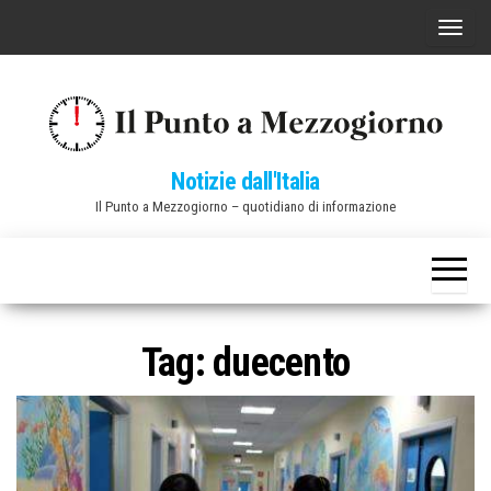
Vai
C
al
o
contenuto
m
m
u
Notizie dall'Italia
t
Il Punto a Mezzogiorno – quotidiano di informazione
a
n
a
v
i
Tag:
duecento
g
a
z
i