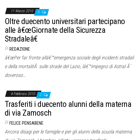
11 Marzo 2010
0
Oltre duecento universitari partecipano
alle â€œGiornate della Sicurezza
Stradaleâ€
Di
REDAZIONE
â€œPer far fronte allâ€™emergenza sociale degli incidenti stradali
e della mortalitÃ sulle strade del Lazio, lâ€™impegno di Astral Ã¨
doveroso…
4 Febbraio 2010
0
Trasferiti i duecento alunni della materna
di via Zamosch
Di
FELICE PENSABENE
Ancora disagi per le famiglie e per gli alunni della scuola materna