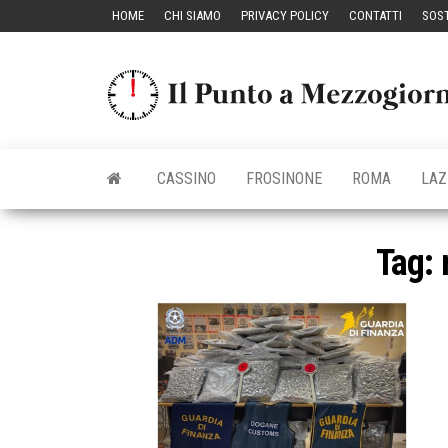
Vai
HOME
CHI SIAMO
PRIVACY POLICY
CONTATTI
SOST
al
contenuto
CASSINO
FROSINONE
ROMA
LAZ
Tag: