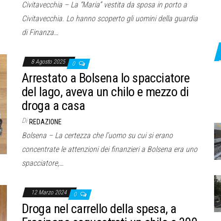
Civitavecchia – La “Maria” vestita da sposa in porto a
Civitavecchia. Lo hanno scoperto gli uomini della guardia
di Finanza…
8 Agosto 2025
0
Arrestato a Bolsena lo spacciatore
del lago, aveva un chilo e mezzo di
droga a casa
Di
REDAZIONE
Bolsena – La certezza che l’uomo su cui si erano
concentrate le attenzioni dei finanzieri a Bolsena era uno
spacciatore,…
12 Marzo 2024
0
Droga nel carrello della spesa, a