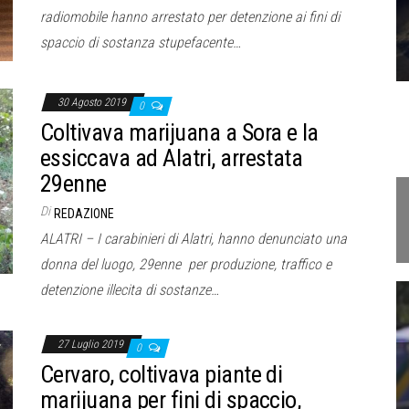
radiomobile hanno arrestato per detenzione ai fini di
spaccio di sostanza stupefacente…
30 Agosto 2019
0
Coltivava marijuana a Sora e la
essiccava ad Alatri, arrestata
29enne
Di
REDAZIONE
ALATRI – I carabinieri di Alatri, hanno denunciato una
donna del luogo, 29enne per produzione, traffico e
detenzione illecita di sostanze…
27 Luglio 2019
0
Cervaro, coltivava piante di
marijuana per fini di spaccio,