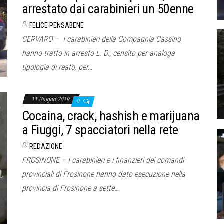
arrestato dai carabinieri un 50enne
Di
FELICE PENSABENE
CERVARO – I carabinieri della Compagnia Cassino
hanno tratto in arresto L. D., censito per analoga
tipologia di reato, per…
11 Giugno 2019
0
Cocaina, crack, hashish e marijuana
a Fiuggi, 7 spacciatori nella rete
Di
REDAZIONE
FROSINONE – I carabinieri e i finanzieri dei comandi
provinciali di Frosinone hanno dato esecuzione nella
provincia di Frosinone a sette…