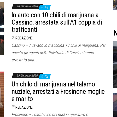
28 Gennaio 2020
0
In auto con 10 chili di marijuana a
Cassino, arrestata sull’A1 coppia di
trafficanti
N
Di
REDAZIONE
Cassino – Avevano in macchina 10 chili di marijuana. Per
questo gli agenti della Polstrada di Cassino hanno
arrestato una…
25 Gennaio 2020
0
Un chilo di marijuana nel talamo
nuziale, arrestati a Frosinone moglie
e marito
Di
REDAZIONE
Frosinone – i carabinieri del nucleo operativo e