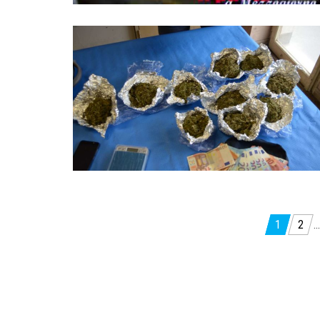
Paginazione
1
2
…
degli
articoli