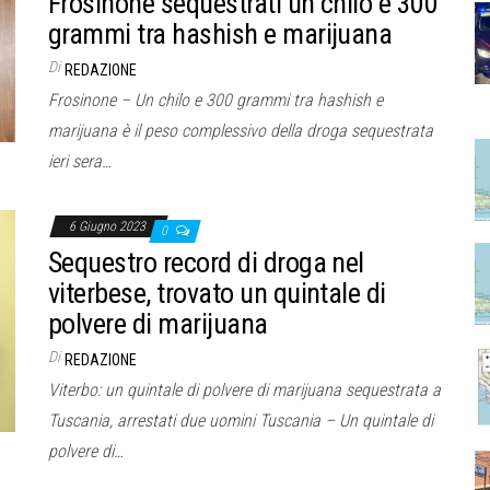
Frosinone sequestrati un chilo e 300
grammi tra hashish e marijuana
Di
REDAZIONE
Frosinone – Un chilo e 300 grammi tra hashish e
marijuana è il peso complessivo della droga sequestrata
ieri sera…
6 Giugno 2023
0
Sequestro record di droga nel
viterbese, trovato un quintale di
polvere di marijuana
Di
REDAZIONE
Viterbo: un quintale di polvere di marijuana sequestrata a
Tuscania, arrestati due uomini Tuscania – Un quintale di
polvere di…