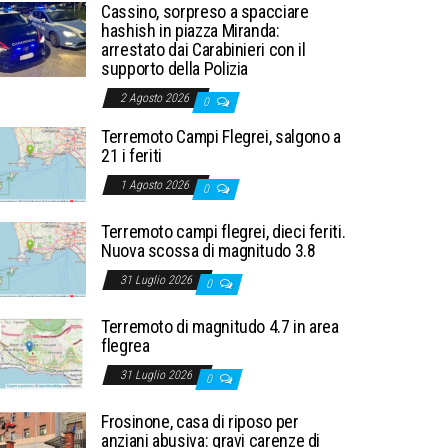
Cassino, sorpreso a spacciare
hashish in piazza Miranda:
arrestato dai Carabinieri con il
supporto della Polizia
2 Agosto 2026
0
Terremoto Campi Flegrei, salgono a
21 i feriti
1 Agosto 2026
0
Terremoto campi flegrei, dieci feriti.
Nuova scossa di magnitudo 3.8
31 Luglio 2026
0
Terremoto di magnitudo 4.7 in area
flegrea
31 Luglio 2026
0
Frosinone, casa di riposo per
anziani abusiva: gravi carenze di