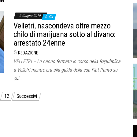
2 Giugno 2019
0
Velletri, nascondeva oltre mezzo
chilo di marijuana sotto al divano:
arrestato 24enne
Di
REDAZIONE
VELLETRI – Lo hanno fermato in corso della Repubblica
a Velletri mentre era alla guida della sua Fiat Punto su
cui…
12
Successivi