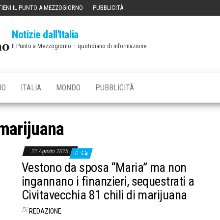
IENI IL PUNTO A MEZZOGIORNO
PUBBLICITÀ
Notizie dall'Italia
Il Punto a Mezzogiorno – quotidiano di informazione
IO
ITALIA
MONDO
PUBBLICITÀ
marijuana
22 Agosto 2025
0
Vestono da sposa “Maria” ma non
ingannano i finanzieri, sequestrati a
Civitavecchia 81 chili di marijuana
Di
REDAZIONE