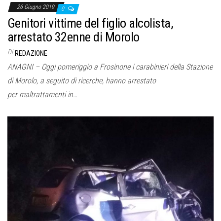
26 Giugno 2019
0
Genitori vittime del figlio alcolista,
arrestato 32enne di Morolo
Di
REDAZIONE
ANAGNI – Oggi pomeriggio a Frosinone i carabinieri della Stazione
di Morolo, a seguito di ricerche, hanno arrestato
per maltrattamenti in…