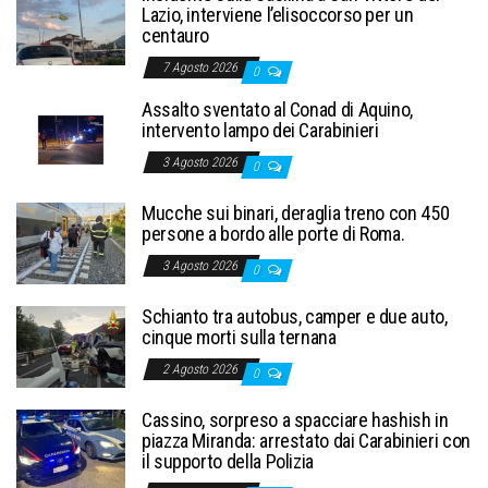
Lazio, interviene l’elisoccorso per un
centauro
7 Agosto 2026
0
Assalto sventato al Conad di Aquino,
intervento lampo dei Carabinieri
3 Agosto 2026
0
Mucche sui binari, deraglia treno con 450
persone a bordo alle porte di Roma.
3 Agosto 2026
0
Schianto tra autobus, camper e due auto,
cinque morti sulla ternana
2 Agosto 2026
0
Cassino, sorpreso a spacciare hashish in
piazza Miranda: arrestato dai Carabinieri con
il supporto della Polizia