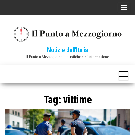
Vai
C
al
o
contenuto
m
m
u
Notizie dall'Italia
t
Il Punto a Mezzogiorno – quotidiano di informazione
a
n
a
v
i
Tag:
vittime
g
a
z
i