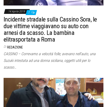
14 Aprile 2019
2
Incidente stradale sulla Cassino Sora, le
due vittime viaggiavano su auto con
arnesi da scasso. La bambina
elitrasportata a Roma
Di
REDAZIONE
CASSINO – Correvamo a velocitá folle; avevano nell’auto, una
Suzuki intestata ad una donna siciliana, oggetti utili per lo
scasso…