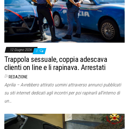
o
n
e
12 Giugno 2026
0
Trappola sessuale, coppia adescava
clienti on line e li rapinava. Arrestati
Di
REDAZIONE
Aprilia – Avrebbero attirato uomini attraverso annunci pubblicati
su siti internet dedicati agli incontri per poi rapinarli all’interno di
un…