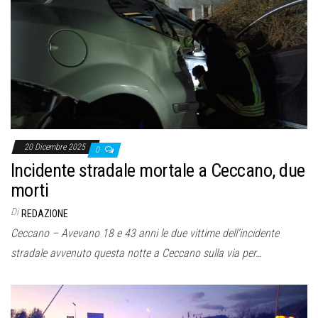
20 Dicembre 2025
0
Incidente stradale mortale a Ceccano, due
morti
Di
REDAZIONE
Ceccano – Avevano 18 e 43 anni le due vittime dell’incidente
stradale avvenuto questa notte a Ceccano sulla via per…