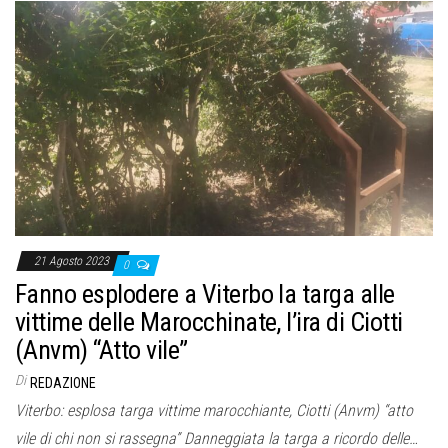
21 Agosto 2023
0
Fanno esplodere a Viterbo la targa alle
vittime delle Marocchinate, l’ira di Ciotti
(Anvm) “Atto vile”
Di
REDAZIONE
Viterbo: esplosa targa vittime marocchiante, Ciotti (Anvm) “atto
vile di chi non si rassegna” Danneggiata la targa a ricordo delle…