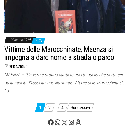
14 Marzo 2019
0
Vittime delle Marocchinate, Maenza si
impegna a dare nome a strada o parco
Di
REDAZIONE
MAENZA – “Un vero e proprio cantiere aperto quello che porta sin
dalla nascita l’Associazione Nazionale Vittime delle Marocchinate”.
Lo…
Paginazione
1
2
…
4
Successivi
degli
Facebook
WhatsApp
X
Instagram
Amazon
articoli