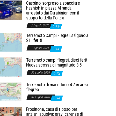
Cassino, sorpreso a spacciare
hashish in piazza Miranda:
arrestato dai Carabinieri con il
supporto della Polizia
2 Agosto 2026
0
Terremoto Campi Flegrei, salgono a
21 i feriti
1 Agosto 2026
0
Terremoto campi flegrei, dieci feriti.
Nuova scossa di magnitudo 3.8
31 Luglio 2026
0
Terremoto di magnitudo 4.7 in area
flegrea
31 Luglio 2026
0
Frosinone, casa di riposo per
anziani abusiva: gravi carenze di