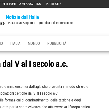
IENI IL PUNTO A MEZZOGIORNO
PUBBLICITÀ
Notizie dall'Italia
Il Punto a Mezzogiorno – quotidiano di informazione
IO
ITALIA
MONDO
PUBBLICITÀ
a dal V al I secolo a.c.
roso e minuzioso nei dettagli, che presenta in modo chiaro e
polazioni celtiche dal V al I secolo a.C.
delle formazioni di combattimento, delle tattiche e degli
lotta per la sopravvivenza che attraversava l’Europa antica,