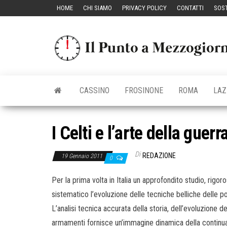
Vai
HOME
CHI SIAMO
PRIVACY POLICY
CONTATTI
SOST
al
contenuto
CASSINO
FROSINONE
ROMA
LAZ
I Celti e l’arte della guerr
Di
REDAZIONE
19 Gennaio 2011
0
Per la prima volta in Italia un approfondito studio, rigo
sistematico l’evoluzione delle tecniche belliche delle po
L’analisi tecnica accurata della storia, dell’evoluzione 
armamenti fornisce un’immagine dinamica della continua 