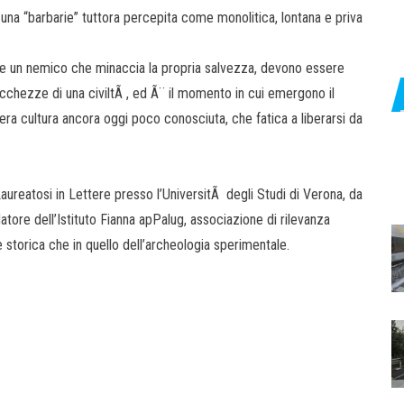
 una “barbarie” tuttora percepita come monolitica, lontana e priva
are un nemico che minaccia la propria salvezza, devono essere
icchezze di una civiltÃ , ed Ã¨ il momento in cui emergono il
ntera cultura ancora oggi poco conosciuta, che fatica a liberarsi da
Laureatosi in Lettere presso l’UniversitÃ degli Studi di Verona, da
atore dell’Istituto Fianna apPalug, associazione di rilevanza
 storica che in quello dell’archeologia sperimentale.