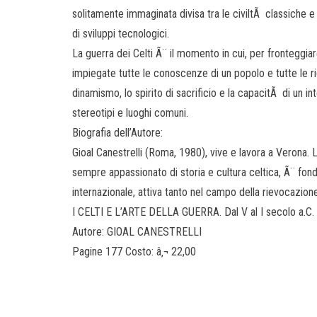
solitamente immaginata divisa tra le civiltÃ classiche e
di sviluppi tecnologici.
La guerra dei Celti Ã¨ il momento in cui, per fronteggi
impiegate tutte le conoscenze di un popolo e tutte le r
dinamismo, lo spirito di sacrificio e la capacitÃ di un i
stereotipi e luoghi comuni.
Biografia dell’Autore:
Gioal Canestrelli (Roma, 1980), vive e lavora a Verona. 
sempre appassionato di storia e cultura celtica, Ã¨ fond
internazionale, attiva tanto nel campo della rievocazione
I CELTI E L’ARTE DELLA GUERRA. Dal V al I secolo a.C.
Autore: GIOAL CANESTRELLI
Pagine 177 Costo: â‚¬ 22,00