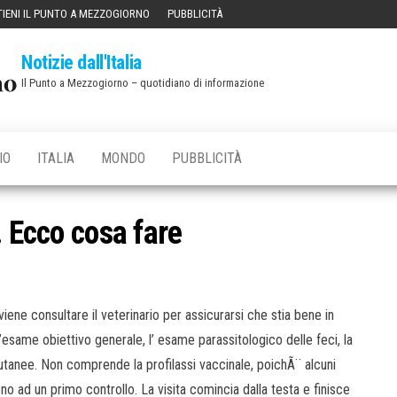
IENI IL PUNTO A MEZZOGIORNO
PUBBLICITÀ
Notizie dall'Italia
Il Punto a Mezzogiorno – quotidiano di informazione
IO
ITALIA
MONDO
PUBBLICITÀ
. Ecco cosa fare
iene consultare il veterinario per assicurarsi che stia bene in
esame obiettivo generale, l’ esame parassitologico delle feci, la
 cutanee. Non comprende la profilassi vaccinale, poichÃ¨ alcuni
o ad un primo controllo. La visita comincia dalla testa e finisce