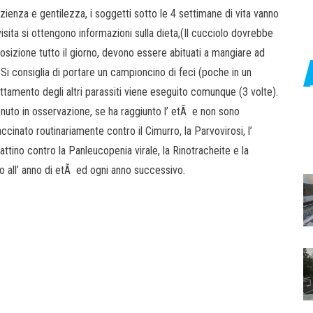
azienza e gentilezza, i soggetti sotto le 4 settimane di vita vanno
isita si ottengono informazioni sulla dieta,(Il cucciolo dovrebbe
posizione tutto il giorno, devono essere abituati a mangiare ad
 Si consiglia di portare un campioncino di feci (poche in un
rattamento degli altri parassiti viene eseguito comunque (3 volte).
enuto in osservazione, se ha raggiunto l’ etÃ e non sono
ccinato routinariamente contro il Cimurro, la Parvovirosi, l’
attino contro la Panleucopenia virale, la Rinotracheite e la
no all’ anno di etÃ ed ogni anno successivo.