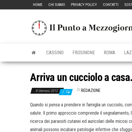
Vai
HOME
CHI SIAMO
PRIVACY POLICY
CONTATTI
SOST
al
contenuto
CASSINO
FROSINONE
ROMA
LAZ
Arriva un cucciolo a casa
Di
REDAZIONE
8 Gennaio 2012
0
Quando si pensa a prendere in famiglia un cucciolo, conv
salute. Il primo approccio comprende il segnalamento, l’
ricerca dei parassiti cutanei ed auricolari delle micosi
animali possono incubare patologie infettive che sfuggon