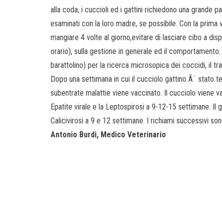
alla coda, i cuccioli ed i gattini richiedono una grande p
esaminati con la loro madre, se possibile. Con la prima v
mangiare 4 volte al giorno,evitare di lasciare cibo a dis
orario), sulla gestione in generale ed il comportamento.
barattolino) per la ricerca microsopica dei coccidi, il t
Dopo una settimana in cui il cucciolo gattino Ã¨ stato t
subentrate malattie viene vaccinato. Il cucciolo viene va
Epatite virale e la Leptospirosi a 9-12-15 settimane. Il g
Calicivirosi a 9 e 12 settimane. I richiami successivi so
Antonio Burdi
, Medico Veterinario