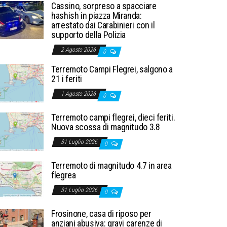
Cassino, sorpreso a spacciare
hashish in piazza Miranda:
arrestato dai Carabinieri con il
supporto della Polizia
2 Agosto 2026
0
Terremoto Campi Flegrei, salgono a
21 i feriti
1 Agosto 2026
0
Terremoto campi flegrei, dieci feriti.
Nuova scossa di magnitudo 3.8
31 Luglio 2026
0
Terremoto di magnitudo 4.7 in area
flegrea
31 Luglio 2026
0
Frosinone, casa di riposo per
anziani abusiva: gravi carenze di