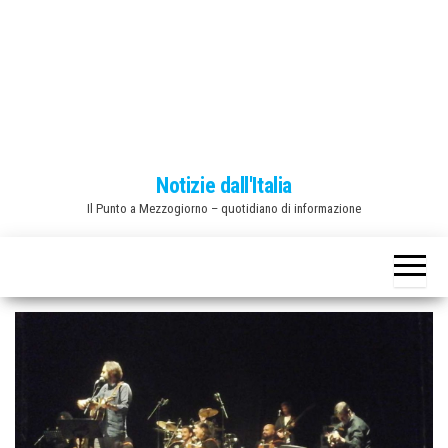
o
n
e
Notizie dall'Italia
Il Punto a Mezzogiorno – quotidiano di informazione