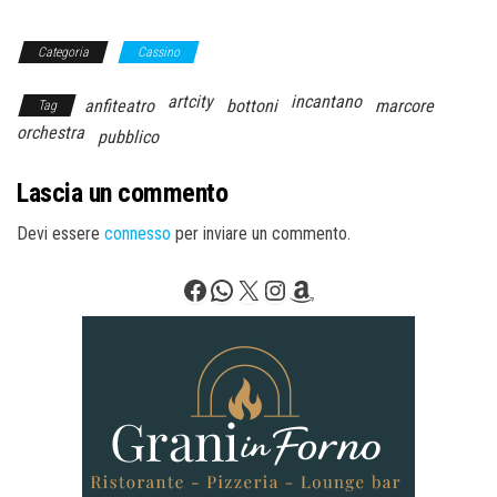
Categoria
Cassino
artcity
incantano
anfiteatro
bottoni
marcore
Tag
orchestra
pubblico
Lascia un commento
Devi essere
connesso
per inviare un commento.
Facebook
WhatsApp
X
Instagram
Amazon