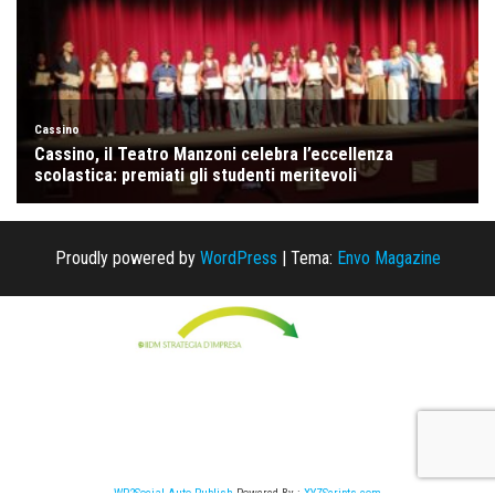
Proudly powered by
WordPress
|
Tema:
Envo Magazine
WP2Social Auto Publish
Powered By :
XYZScripts.com