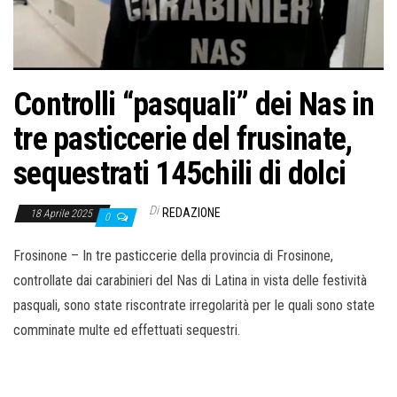
o
n
e
Controlli “pasquali” dei Nas in
tre pasticcerie del frusinate,
sequestrati 145chili di dolci
Di
REDAZIONE
18 Aprile 2025
0
Frosinone – In tre pasticcerie della provincia di Frosinone,
controllate dai carabinieri del Nas di Latina in vista delle festività
pasquali, sono state riscontrate irregolarità per le quali sono state
comminate multe ed effettuati sequestri.