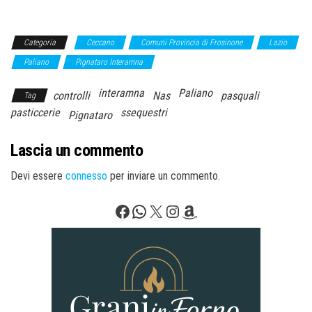
Categoria
Ceccano
Comuni Provincia di Frosinone
Lazio
Paliano
Pignataro Interamna
interamna
Paliano
controlli
Nas
pasquali
Tag
pasticcerie
ssequestri
Pignataro
Lascia un commento
Devi essere
connesso
per inviare un commento.
Facebook
WhatsApp
X
Instagram
Amazon