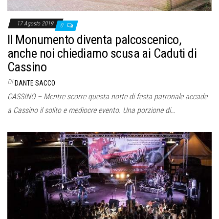
17 Agosto 2019
0
Il Monumento diventa palcoscenico,
anche noi chiediamo scusa ai Caduti di
Cassino
Di
DANTE SACCO
CASSINO – Mentre scorre questa notte di festa patronale accade
a Cassino il solito e mediocre evento. Una porzione di…