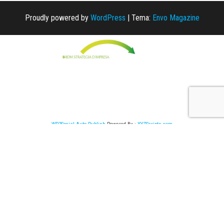
Proudly powered by
WordPress
|
Tema:
Envo Magazine
WP2Social Auto Publish
Powered By :
XYZScripts.com