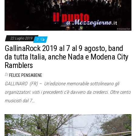
22 Luglio 2019
0
GallinaRock 2019 al 7 al 9 agosto, band
da tutta Italia, anche Nada e Modena City
Ramblers
Di
FELICE PENSABENE
GALLINARO (FR) – Un’edizione memorabile sottolineano gli
organizzatori: visti i precedenti c’è davvero da crederci. Oltre cento
musicisti dal 7…