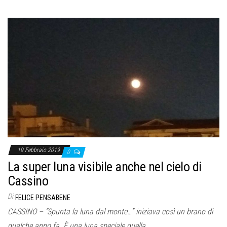
19 Febbraio 2019
0
La super luna visibile anche nel cielo di
Cassino
Di
FELICE PENSABENE
CASSINO – “Spunta la luna dal monte…” iniziava così un brano di
qualche anno fa. È una luna speciale quella…