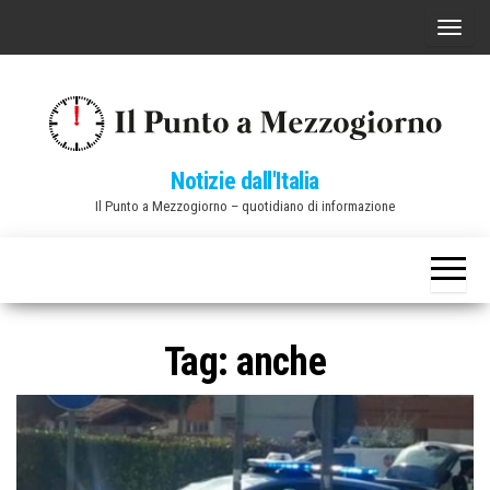
Vai
C
al
o
contenuto
m
m
u
Notizie dall'Italia
t
Il Punto a Mezzogiorno – quotidiano di informazione
a
n
a
v
i
Tag:
anche
g
a
z
i