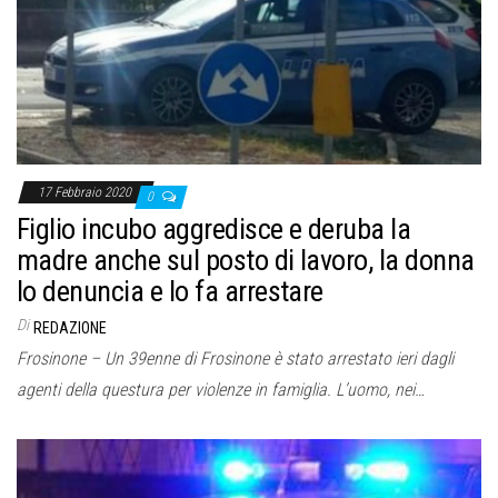
o
n
e
17 Febbraio 2020
0
Figlio incubo aggredisce e deruba la
madre anche sul posto di lavoro, la donna
lo denuncia e lo fa arrestare
Di
REDAZIONE
Frosinone – Un 39enne di Frosinone è stato arrestato ieri dagli
agenti della questura per violenze in famiglia. L’uomo, nei…