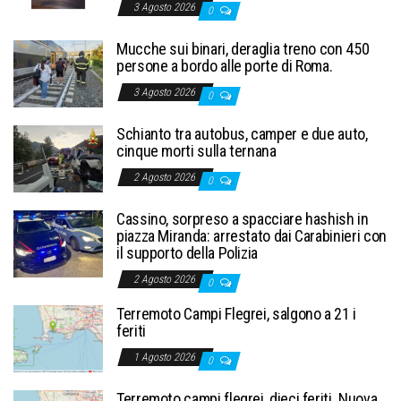
3 Agosto 2026
0
Mucche sui binari, deraglia treno con 450
persone a bordo alle porte di Roma.
3 Agosto 2026
0
Schianto tra autobus, camper e due auto,
cinque morti sulla ternana
2 Agosto 2026
0
Cassino, sorpreso a spacciare hashish in
piazza Miranda: arrestato dai Carabinieri con
il supporto della Polizia
2 Agosto 2026
0
Terremoto Campi Flegrei, salgono a 21 i
feriti
1 Agosto 2026
0
Terremoto campi flegrei, dieci feriti. Nuova