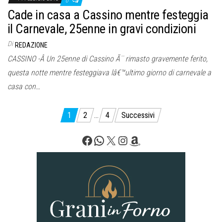
0
Cade in casa a Cassino mentre festeggia
il Carnevale, 25enne in gravi condizioni
Di
REDAZIONE
CASSINO -Â Un 25enne di Cassino Ã¨ rimasto gravemente ferito,
questa notte mentre festeggiava lâ€™ultimo giorno di carnevale a
casa con…
Paginazione
1
2
…
4
Successivi
degli
Facebook
WhatsApp
X
Instagram
Amazon
articoli