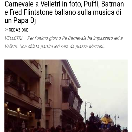
Carnevale a Velletri in foto, Puffi, Batman
e Fred Flintstone ballano sulla musica di
un Papa Dj
Di
REDAZIONE
VELLETRI – Per l’ultimo giorno Re Carnevale ha impazzato ieri a
Velletri. Una sfilata partita ieri sera da piazza Mazzini,…