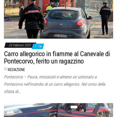
o
n
e
23 Febbraio 2025
0
Carro allegorico in fiamme al Canevale di
Pontecorvo, ferito un ragazzino
Di
REDAZIONE
Pontecorvo – Paura, intossicati e almeno un ustionato a
Pontecorvo nell’incendio di un carro allegorico. Nel corso della
sfilata di…