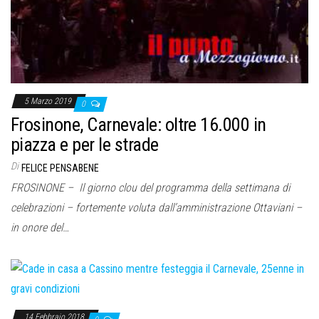
5 Marzo 2019
0
Frosinone, Carnevale: oltre 16.000 in
piazza e per le strade
Di
FELICE PENSABENE
FROSINONE – Il giorno clou del programma della settimana di
celebrazioni – fortemente voluta dall’amministrazione Ottaviani –
in onore del…
14 Febbraio 2018