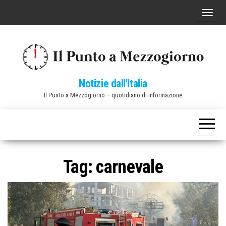
Vai
C
al
o
contenuto
m
m
u
Notizie dall'Italia
t
Il Punto a Mezzogiorno – quotidiano di informazione
a
n
a
v
i
Tag:
carnevale
g
a
z
i