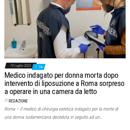
19 Luglio 2025
0
Medico indagato per donna morta dopo
intervento di liposuzione a Roma sorpreso
a operare in una camera da letto
Di
REDAZIONE
Roma – Il medico di chirurgia estetica indagato per la morte di
una donna sudamericana deceduta in seguito ad un…