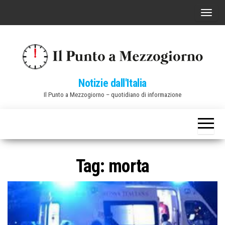
Vai
C
al
o
contenuto
m
m
u
Notizie dall'Italia
t
Il Punto a Mezzogiorno – quotidiano di informazione
a
n
a
v
i
Tag:
morta
g
a
z
i