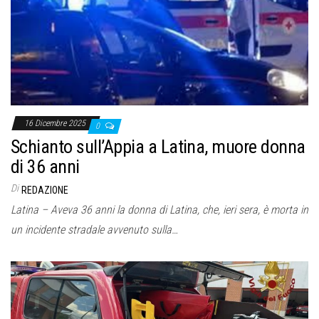
o
n
e
16 Dicembre 2025
0
Schianto sull’Appia a Latina, muore donna
di 36 anni
Di
REDAZIONE
Latina – Aveva 36 anni la donna di Latina, che, ieri sera, è morta in
un incidente stradale avvenuto sulla…