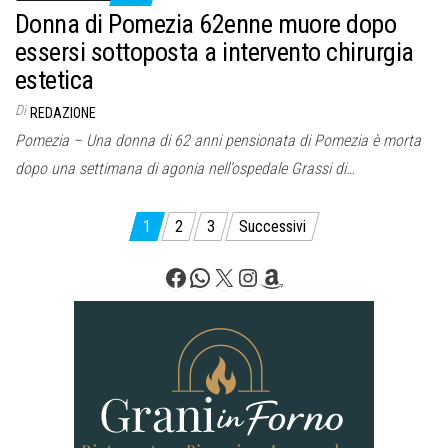
Donna di Pomezia 62enne muore dopo
essersi sottoposta a intervento chirurgia
estetica
Di
REDAZIONE
Pomezia – Una donna di 62 anni pensionata di Pomezia è morta
dopo una settimana di agonia nell’ospedale Grassi di…
Paginazione
1
2
3
Successivi
degli
Facebook
WhatsApp
X
Instagram
Amazon
articoli