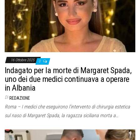
16 Ottobre 2025
0
Indagato per la morte di Margaret Spada,
uno dei due medici continuava a operare
in Albania
Di
REDAZIONE
Roma – I medici che eseguirono l’intervento di chirurgia estetica
sul naso di Margaret Spada, la ragazza siciliana morta a…