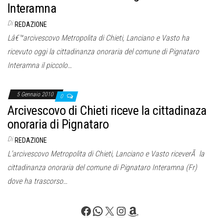
o
Interamna
n
Di
REDAZIONE
e
Lâ€™arcivescovo Metropolita di Chieti, Lanciano e Vasto ha
ricevuto oggi la cittadinanza onoraria del comune di Pignataro
Interamna il piccolo…
5 Gennaio 2010
0
Arcivescovo di Chieti riceve la cittadinaza
onoraria di Pignataro
Di
REDAZIONE
L’arcivescovo Metropolita di Chieti, Lanciano e Vasto riceverÃ la
cittadinanza onoraria del comune di Pignataro Interamna (Fr)
dove ha trascorso…
Facebook
WhatsApp
X
Instagram
Amazon