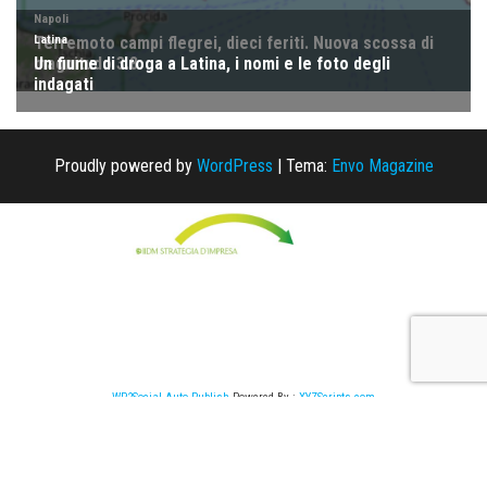
Proudly powered by
WordPress
|
Tema:
Envo Magazine
WP2Social Auto Publish
Powered By :
XYZScripts.com