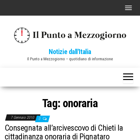
Vai
C
al
o
contenuto
m
m
u
Notizie dall'Italia
t
Il Punto a Mezzogiorno – quotidiano di informazione
a
n
a
v
i
Tag:
onoraria
g
a
7 Gennaio 2010
0
z
Consegnata all’arcivescovo di Chieti la
i
cittadinanza onoraria di Pignataro