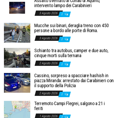
Assalto sventato al Conad di Aquino,
intervento lampo dei Carabinieri
3 Agosto 2026
0
Mucche sui binari, deraglia treno con 450
persone a bordo alle porte di Roma.
3 Agosto 2026
0
Schianto tra autobus, camper e due auto,
cinque morti sulla ternana
2 Agosto 2026
0
Cassino, sorpreso a spacciare hashish in
piazza Miranda: arrestato dai Carabinieri con
il supporto della Polizia
2 Agosto 2026
0
Terremoto Campi Flegrei, salgono a 21 i
feriti
1 Agosto 2026
0