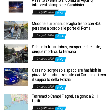
Assalto sventato al Conad di Aquino,
intervento lampo dei Carabinieri
3 Agosto 2026
0
Mucche sui binari, deraglia treno con 450
persone a bordo alle porte di Roma.
3 Agosto 2026
0
Schianto tra autobus, camper e due auto,
cinque morti sulla ternana
2 Agosto 2026
0
Cassino, sorpreso a spacciare hashish in
piazza Miranda: arrestato dai Carabinieri con
il supporto della Polizia
2 Agosto 2026
0
Terremoto Campi Flegrei, salgono a 21 i
feriti
1 Agosto 2026
0