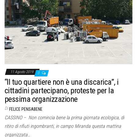
11 Agosto 2019
0
“Il tuo quartiere non è una discarica”, i
cittadini partecipano, proteste per la
pessima organizzazione
Di
FELICE PENSABENE
CASSINO – Non comincia bene la prima giornata ecologica, di
ritiro di rifiuti ingombranti, in campo Miranda questa mattina
organizzata…