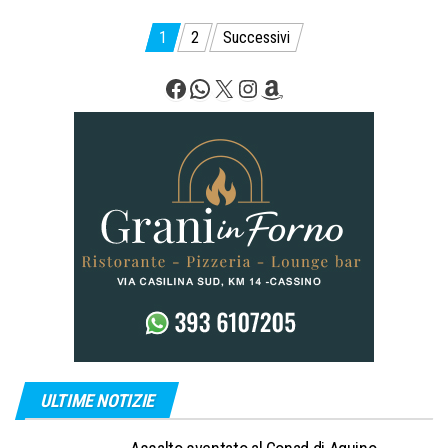
Paginazione
1
2
Successivi
degli
Facebook
WhatsApp
X
Instagram
Amazon
articoli
ULTIME NOTIZIE