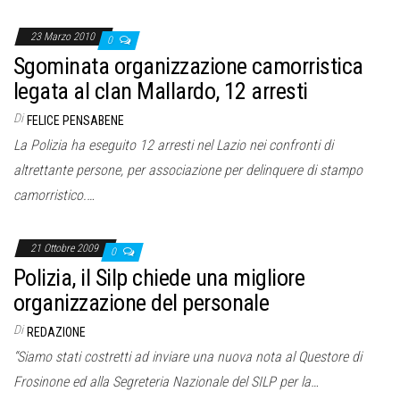
23 Marzo 2010
0
Sgominata organizzazione camorristica
legata al clan Mallardo, 12 arresti
Di
FELICE PENSABENE
La Polizia ha eseguito 12 arresti nel Lazio nei confronti di
altrettante persone, per associazione per delinquere di stampo
camorristico.…
21 Ottobre 2009
0
Polizia, il Silp chiede una migliore
organizzazione del personale
Di
REDAZIONE
“Siamo stati costretti ad inviare una nuova nota al Questore di
Frosinone ed alla Segreteria Nazionale del SILP per la…