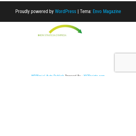
Proudly powered by
WordPress
|
Tema:
Envo Magazine
WP2Social Auto Publish
Powered By :
XYZScripts.com