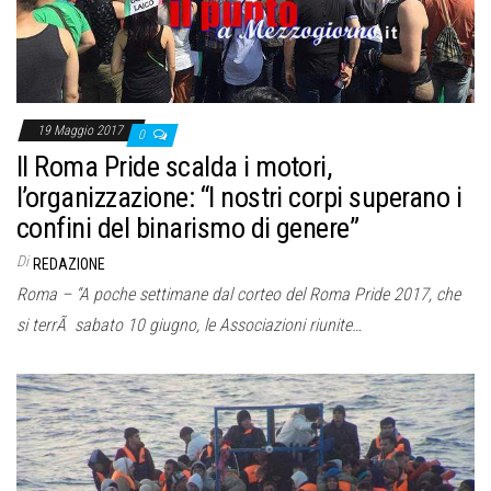
19 Maggio 2017
0
Il Roma Pride scalda i motori,
l’organizzazione: “I nostri corpi superano i
confini del binarismo di genere”
Di
REDAZIONE
Roma – “A poche settimane dal corteo del Roma Pride 2017, che
si terrÃ sabato 10 giugno, le Associazioni riunite…