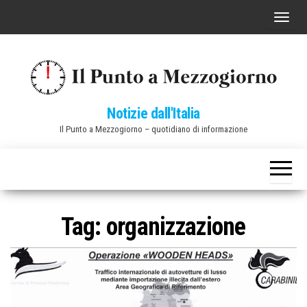
Vai
C
al
o
contenuto
m
m
u
Notizie dall'Italia
t
Il Punto a Mezzogiorno – quotidiano di informazione
a
n
a
v
i
Tag:
organizzazione
g
a
z
i