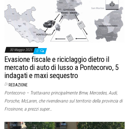
o
n
e
30 Maggio 2025
0
Evasione fiscale e riciclaggio dietro il
mercato di auto di lusso a Pontecorvo, 5
indagati e maxi sequestro
Di
REDAZIONE
Pontecorvo – Trattavano principalmente Bmw, Mercedes, Audi,
Porsche, McLaren, che rivendevano sul territorio della provincia di
Frosinone, a prezzi super…