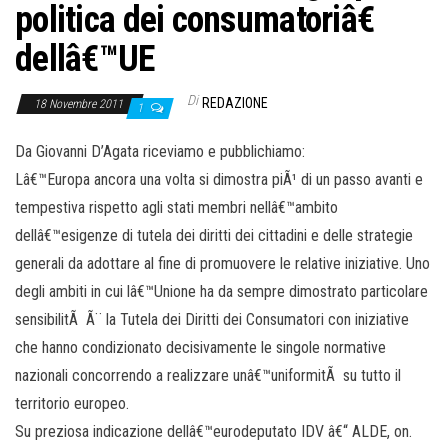
politica dei consumatoriâ€
dellâ€™UE
Di
REDAZIONE
18 Novembre 2011
1
Da Giovanni D’Agata riceviamo e pubblichiamo:
Lâ€™Europa ancora una volta si dimostra piÃ¹ di un passo avanti e
tempestiva rispetto agli stati membri nellâ€™ambito
dellâ€™esigenze di tutela dei diritti dei cittadini e delle strategie
generali da adottare al fine di promuovere le relative iniziative. Uno
degli ambiti in cui lâ€™Unione ha da sempre dimostrato particolare
sensibilitÃ Ã¨ la Tutela dei Diritti dei Consumatori con iniziative
che hanno condizionato decisivamente le singole normative
nazionali concorrendo a realizzare unâ€™uniformitÃ su tutto il
territorio europeo.
Su preziosa indicazione dellâ€™eurodeputato IDV â€“ ALDE, on.