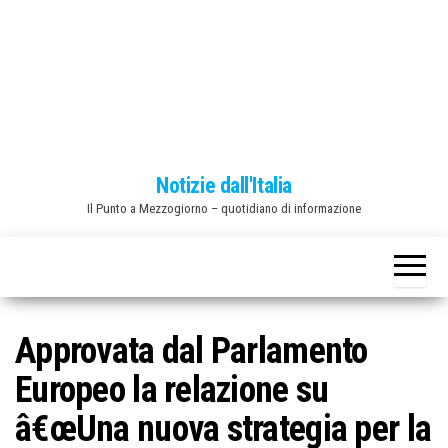
o
n
e
Notizie dall'Italia
Il Punto a Mezzogiorno – quotidiano di informazione
Approvata dal Parlamento
Europeo la relazione su
â€œUna nuova strategia per la