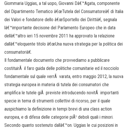
Giommaria Uggias, a tal uopo, Giovanni Dâ€™Agata, componente
del Dipartimento Tematico â€œTutela del Consumatoreâ€ di Italia
dei Valori e fondatore dello â€œSportello dei Dirittiâ€, segnala
lâ€™importante decisone del Parlamento Europeo che in data
dellâ€™altro ieri 15 novembre 2011 ha approvato la relazione
dallâ€™eloquente titolo â€œUna nuova strategia per la politica dei
consumatoriâ€.
Il fondamentale documento che provvediamo a pubblicare
costituirÃ il faro guida delle politiche comunitarie ed il nocciolo
fondamentale sul quale verrÃ varata, entro maggio 2012, la nuova
strategia europea in materia di tutela dei consumatori che
amplifica le tutele giÃ previste introducendo novitÃ importanti
specie in tema di strumenti collettivi di ricorso, per il quale
auspichiamo la definizione in tempi brevi di una class action
europea, e di difesa delle categorie piÃ¹ deboli quali i minori.
Secondo quanto sostenuto dallâ€™on. Uggias le cui posizioni in