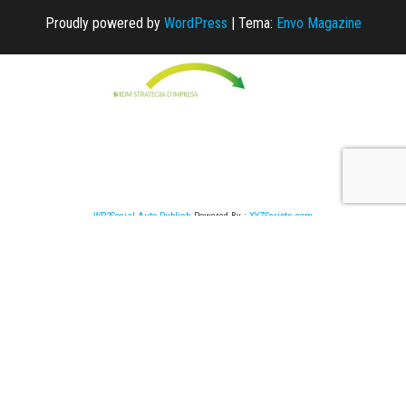
Proudly powered by
WordPress
|
Tema:
Envo Magazine
WP2Social Auto Publish
Powered By :
XYZScripts.com