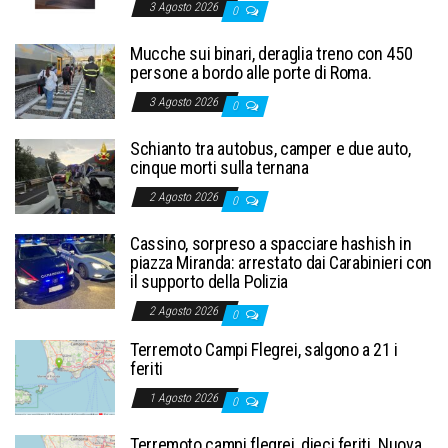
3 Agosto 2026
0
Mucche sui binari, deraglia treno con 450
persone a bordo alle porte di Roma.
3 Agosto 2026
0
Schianto tra autobus, camper e due auto,
cinque morti sulla ternana
2 Agosto 2026
0
Cassino, sorpreso a spacciare hashish in
piazza Miranda: arrestato dai Carabinieri con
il supporto della Polizia
2 Agosto 2026
0
Terremoto Campi Flegrei, salgono a 21 i
feriti
1 Agosto 2026
0
Terremoto campi flegrei, dieci feriti. Nuova