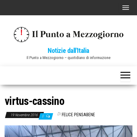
Vai
C
al
o
contenuto
m
m
u
Notizie dall'Italia
t
Il Punto a Mezzogiorno – quotidiano di informazione
a
n
a
v
i
virtus-cassino
g
a
Di
FELICE PENSABENE
19 Novembre 2016
0
z
i