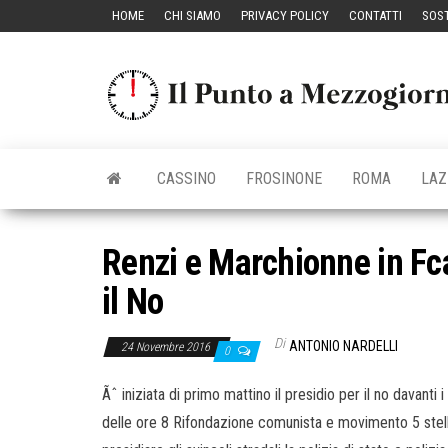
Vai
HOME
CHI SIAMO
PRIVACY POLICY
CONTATTI
SOST
al
contenuto
CASSINO
FROSINONE
ROMA
LAZ
Renzi e Marchionne in Fca
il No
Di
ANTONIO NARDELLI
24 Novembre 2016
0
Ãˆ iniziata di primo mattino il presidio per il no davanti
delle ore 8 Rifondazione comunista e movimento 5 stelle 