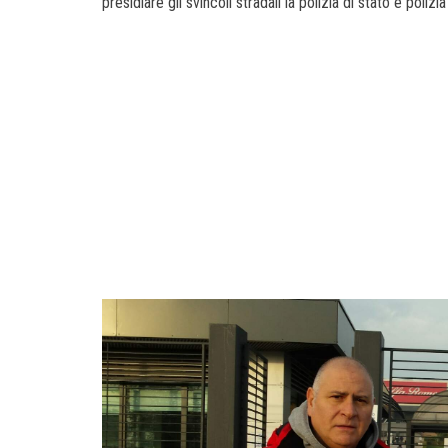
presidiare gli svincoli stradali la polizia di stato e polizia