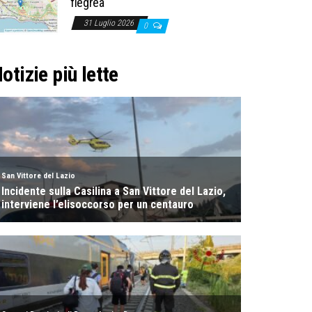
flegrea
31 Luglio 2026
0
otizie più lette