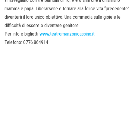
si risvegliano con tre bambini di 10, 9 e 6 anni che li chiamano
mamma e papà. Liberarsene e tornare alla felice vita “precedente”
diventerà il loro unico obiettivo. Una commedia sulle gioie e le
difficoltà di essere o diventare genitore.
Per info e biglietti
www.teatromanzonicassino.it
Telefono: 0776.864914