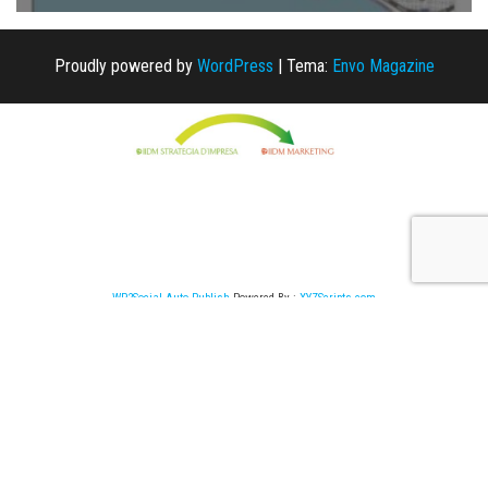
Proudly powered by
WordPress
|
Tema:
Envo Magazine
WP2Social Auto Publish
Powered By :
XYZScripts.com