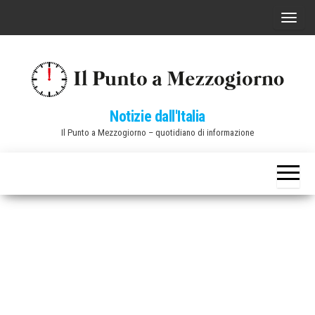
Vai
C
al
o
contenuto
m
m
u
Notizie dall'Italia
t
Il Punto a Mezzogiorno – quotidiano di informazione
a
n
a
v
i
g
a
z
i