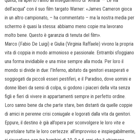
quindi, ha aperto l’anno all’inseguimento di “Avatar — Le via
dell’acqua” con il suo film targato Warner: «James Cameron gioca
in un altro campionato, – ha commentato – ma la nostra media per
schermo è quasi la stessa: abbiamo meno copie ma lavorano
molto bene. Questo è garanzia di tenuta del film».
Marco (Fabio De Luigi) e Giulia (Virginia Raffaele) vivono la propria
vita di coppia in modo armonioso e passionale. Entrambi sfoggiano
una forma invidiabile e una mise sempre alla moda. Per loro il
mondo si divide in due: l’Inferno, abitato da genitori esasperati e
soggiogati da piccoli esseri pestiferi, e il Paradiso, dove uomini e
donne liberi da sensi di colpa, si godono i piaceri della vita senza
figli e fieri di vivere in appartamenti sempre in perfetto ordine.
Loro sanno bene da che parte stare, ben distanti da quelle coppie
di amici in perenne crisi coniugale e logorati dalla vita da genitori.
Eppure, il destino è già all’opera per sconvolgere le loro vite e
sgretolare tutte le loro certezze: all’improvviso e inspiegabilmente,