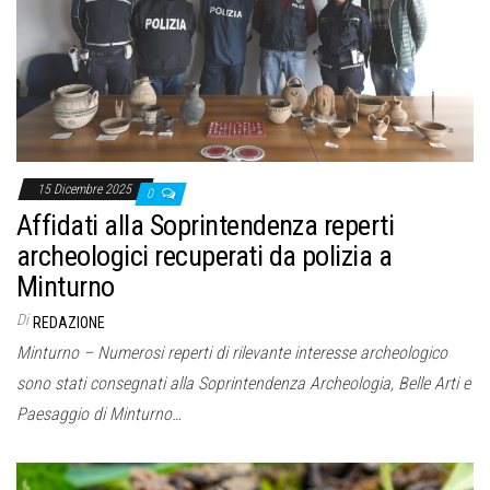
o
n
e
15 Dicembre 2025
0
Affidati alla Soprintendenza reperti
archeologici recuperati da polizia a
Minturno
Di
REDAZIONE
Minturno – Numerosi reperti di rilevante interesse archeologico
sono stati consegnati alla Soprintendenza Archeologia, Belle Arti e
Paesaggio di Minturno…