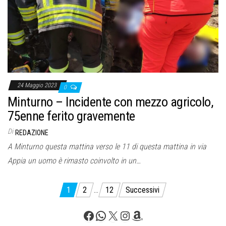
24 Maggio 2023
0
Minturno – Incidente con mezzo agricolo,
75enne ferito gravemente
Di
REDAZIONE
A Minturno questa mattina verso le 11 di questa mattina in via
Appia un uomo è rimasto coinvolto in un…
Paginazione
1
2
…
12
Successivi
degli
Facebook
WhatsApp
X
Instagram
Amazon
articoli