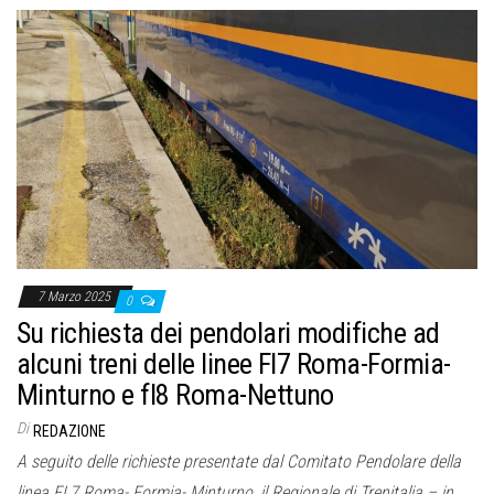
7 Marzo 2025
0
Su richiesta dei pendolari modifiche ad
alcuni treni delle linee Fl7 Roma-Formia-
Minturno e fl8 Roma-Nettuno
Di
REDAZIONE
A seguito delle richieste presentate dal Comitato Pendolare della
linea FL7 Roma- Formia- Minturno, il Regionale di Trenitalia – in…