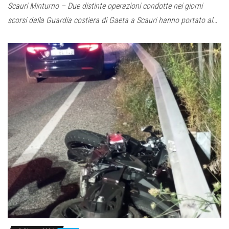
Scauri Minturno – Due distinte operazioni condotte nei giorni
scorsi dalla Guardia costiera di Gaeta a Scauri hanno portato al…