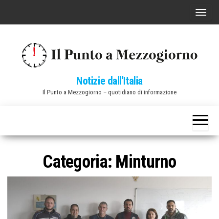
Vai
C
al
o
contenuto
m
m
u
Notizie dall'Italia
t
Il Punto a Mezzogiorno – quotidiano di informazione
a
n
a
v
i
Categoria:
Minturno
g
a
z
i