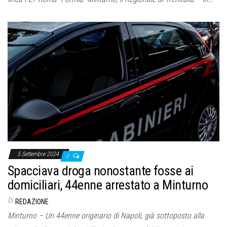
5 Settembre 2024
0
Spacciava droga nonostante fosse ai
domiciliari, 44enne arrestato a Minturno
Di
REDAZIONE
Minturno – Un 44enne originario di Napoli, già sottoposto alla