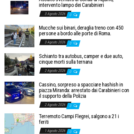
intervento lampo dei Carabinieri
3 Agosto 2026
0
Mucche sui binari, deraglia treno con 450
persone a bordo alle porte di Roma.
3 Agosto 2026
0
Schianto tra autobus, camper e due auto,
cinque morti sulla ternana
2 Agosto 2026
0
Cassino, sorpreso a spacciare hashish in
piazza Miranda: arrestato dai Carabinieri con
il supporto della Polizia
2 Agosto 2026
0
Terremoto Campi Flegrei, salgono a 21 i
feriti
1 Agosto 2026
0