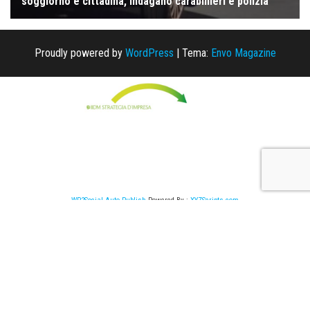
Proudly powered by
WordPress
|
Tema:
Envo Magazine
WP2Social Auto Publish
Powered By :
XYZScripts.com