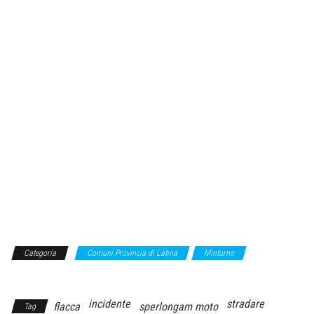
Categoria
Comuni Provincia di Latina
Minturno
Sperlonga
incidente
stradare
flacca
sperlongam moto
Tag