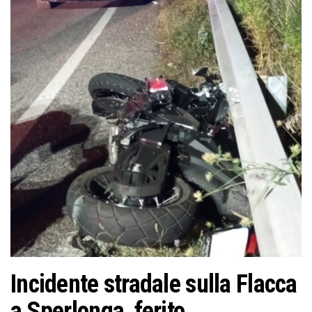
o
n
e
Incidente stradale sulla Flacca
a Sperlonga, ferito