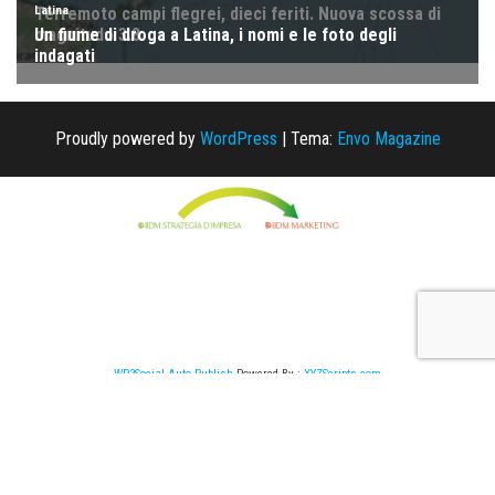
Proudly powered by
WordPress
|
Tema:
Envo Magazine
WP2Social Auto Publish
Powered By :
XYZScripts.com