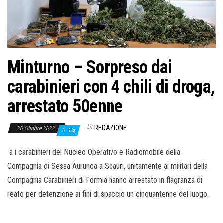
o
n
e
Minturno – Sorpreso dai
carabinieri con 4 chili di droga,
arrestato 50enne
Di
REDAZIONE
20 Ottobre 2022
0
a i carabinieri del Nucleo Operativo e Radiomobile della
Compagnia di Sessa Aurunca a Scauri, unitamente ai militari della
Compagnia Carabinieri di Formia hanno arrestato in flagranza di
reato per detenzione ai fini di spaccio un cinquantenne del luogo.