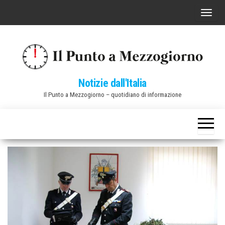
Vai
C
al
o
contenuto
m
m
u
Notizie dall'Italia
t
Il Punto a Mezzogiorno – quotidiano di informazione
a
n
a
v
i
g
a
z
i