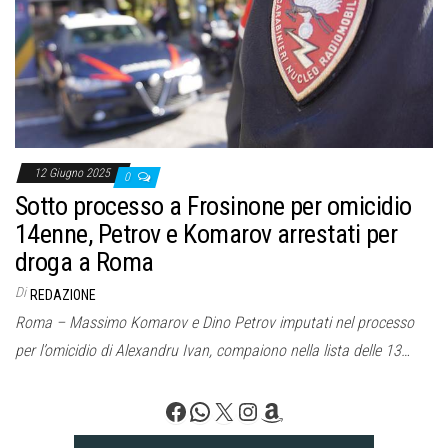
o
n
e
12 Giugno 2025
0
Sotto processo a Frosinone per omicidio
14enne, Petrov e Komarov arrestati per
droga a Roma
Di
REDAZIONE
Roma – Massimo Komarov e Dino Petrov imputati nel processo
per l’omicidio di Alexandru Ivan, compaiono nella lista delle 13…
Facebook
WhatsApp
X
Instagram
Amazon