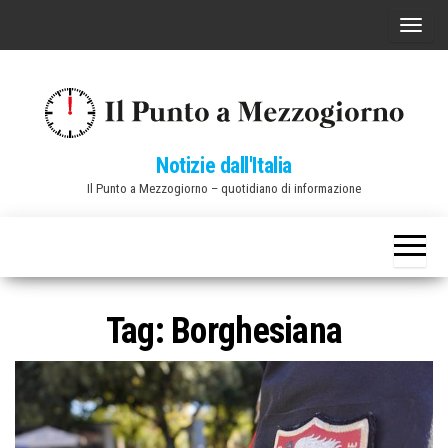
Vai
C
al
o
contenuto
m
m
u
Notizie dall'Italia
t
Il Punto a Mezzogiorno – quotidiano di informazione
a
n
a
v
i
Tag:
Borghesiana
g
a
z
i