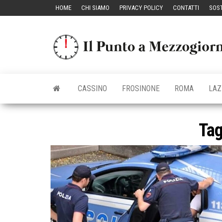
Vai
HOME
CHI SIAMO
PRIVACY POLICY
CONTATTI
SOST
al
contenuto
CASSINO
FROSINONE
ROMA
LAZ
Ta