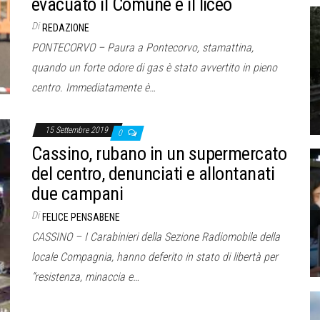
evacuato il Comune e il liceo
Di
REDAZIONE
PONTECORVO – Paura a Pontecorvo, stamattina,
quando un forte odore di gas è stato avvertito in pieno
centro. Immediatamente è…
15 Settembre 2019
0
Cassino, rubano in un supermercato
del centro, denunciati e allontanati
due campani
Di
FELICE PENSABENE
CASSINO – I Carabinieri della Sezione Radiomobile della
locale Compagnia, hanno deferito in stato di libertà per
“resistenza, minaccia e…