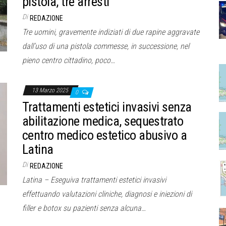
pistola, tre arresti
Di
REDAZIONE
Tre uomini, gravemente indiziati di due rapine aggravate
dall’uso di una pistola commesse, in successione, nel
pieno centro cittadino, poco…
13 Marzo 2025
0
Trattamenti estetici invasivi senza
abilitazione medica, sequestrato
centro medico estetico abusivo a
Latina
Di
REDAZIONE
Latina – Eseguiva trattamenti estetici invasivi
effettuando valutazioni cliniche, diagnosi e iniezioni di
filler e botox su pazienti senza alcuna…