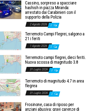
Cassino, sorpreso a spacciare
hashish in piazza Miranda:
arrestato dai Carabinieri con il
supporto della Polizia
2 Agosto 2026
0
Terremoto Campi Flegrei, salgono a
21 i feriti
1 Agosto 2026
0
Terremoto campi flegrei, dieci feriti.
Nuova scossa di magnitudo 3.8
31 Luglio 2026
0
Terremoto di magnitudo 4.7 in area
flegrea
31 Luglio 2026
0
Frosinone, casa di riposo per
anziani abusiva: gravi carenze di