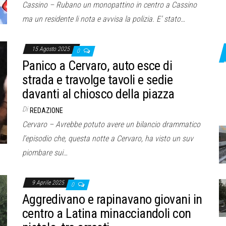
Cassino – Rubano un monopattino in centro a Cassino
ma un residente li nota e avvisa la polizia. E’ stato…
15 Agosto 2025
0
Panico a Cervaro, auto esce di
strada e travolge tavoli e sedie
davanti al chiosco della piazza
Di
REDAZIONE
Cervaro – Avrebbe potuto avere un bilancio drammatico
l’episodio che, questa notte a Cervaro, ha visto un suv
piombare sui…
9 Aprile 2025
0
Aggredivano e rapinavano giovani in
centro a Latina minacciandoli con