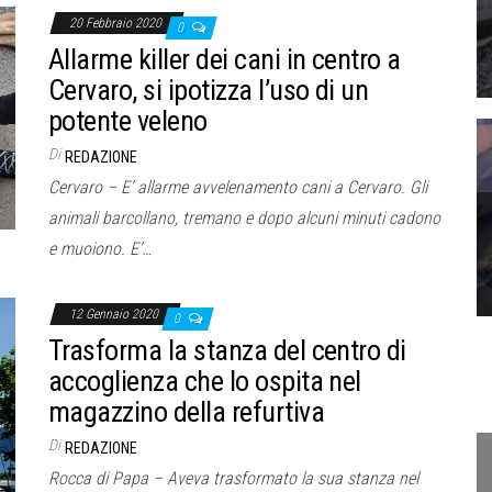
20 Febbraio 2020
0
Allarme killer dei cani in centro a
Cervaro, si ipotizza l’uso di un
potente veleno
Di
REDAZIONE
Cervaro – E’ allarme avvelenamento cani a Cervaro. Gli
animali barcollano, tremano e dopo alcuni minuti cadono
e muoiono. E’…
12 Gennaio 2020
0
Trasforma la stanza del centro di
accoglienza che lo ospita nel
magazzino della refurtiva
Di
REDAZIONE
Rocca di Papa – Aveva trasformato la sua stanza nel