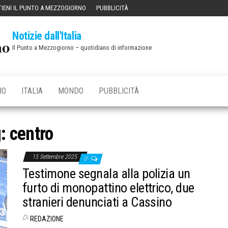
IENI IL PUNTO A MEZZOGIORNO
PUBBLICITÀ
Notizie dall'Italia
Il Punto a Mezzogiorno – quotidiano di informazione
IO
ITALIA
MONDO
PUBBLICITÀ
g:
centro
15 Settembre 2025
0
Testimone segnala alla polizia un
furto di monopattino elettrico, due
stranieri denunciati a Cassino
Di
REDAZIONE