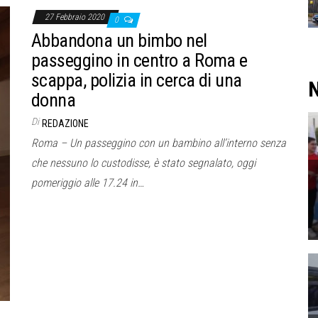
27 Febbraio 2020
0
Abbandona un bimbo nel
passeggino in centro a Roma e
scappa, polizia in cerca di una
N
donna
Di
REDAZIONE
Roma – Un passeggino con un bambino all’interno senza
che nessuno lo custodisse, è stato segnalato, oggi
pomeriggio alle 17.24 in…