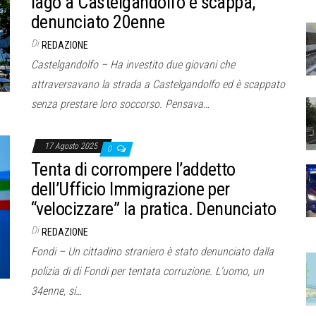
lago a Castelgandolfo e scappa,
denunciato 20enne
Di
REDAZIONE
Castelgandolfo – Ha investito due giovani che
attraversavano la strada a Castelgandolfo ed è scappato
senza prestare loro soccorso. Pensava…
17 Agosto 2025
0
Tenta di corrompere l’addetto
dell’Ufficio Immigrazione per
“velocizzare” la pratica. Denunciato
Di
REDAZIONE
Fondi – Un cittadino straniero è stato denunciato dalla
polizia di di Fondi per tentata corruzione. L’uomo, un
34enne, si…