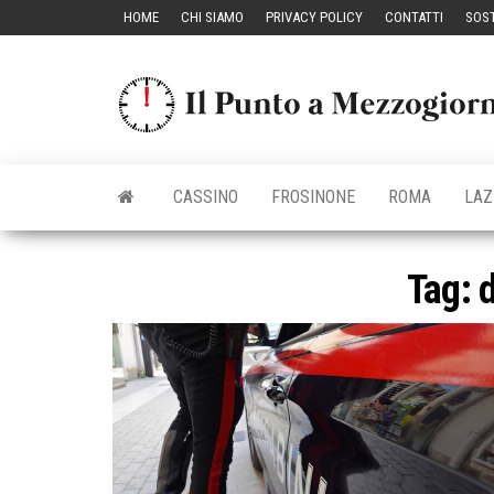
Vai
HOME
CHI SIAMO
PRIVACY POLICY
CONTATTI
SOST
al
contenuto
CASSINO
FROSINONE
ROMA
LAZ
Tag: