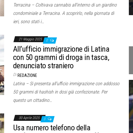
Terracina – Coltivava cannabis all’interno di un giardino
condominiale a Terracina. A scoprirlo, nella giornata di
ieri, sono stati i…
21 Maggio 2025
0
All’ufficio immigrazione di Latina
con 50 grammi di droga in tasca,
denunciato straniero
Di
REDAZIONE
Latina – Si presenta all’ufficio immigrazione con addosso
50 grammi di hashish in dosi già confezionate. Per
questo un cittadino…
30 Aprile 2025
0
Usa numero telefono della