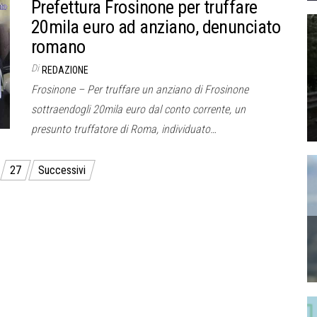
Prefettura Frosinone per truffare
20mila euro ad anziano, denunciato
romano
Di
REDAZIONE
Frosinone – Per truffare un anziano di Frosinone
sottraendogli 20mila euro dal conto corrente, un
presunto truffatore di Roma, individuato…
27
Successivi