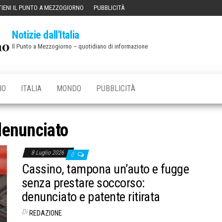
IENI IL PUNTO A MEZZOGIORNO
PUBBLICITÀ
Notizie dall'Italia
Il Punto a Mezzogiorno – quotidiano di informazione
IO
ITALIA
MONDO
PUBBLICITÀ
denunciato
8 Luglio 2026
0
Cassino, tampona un’auto e fugge
senza prestare soccorso:
denunciato e patente ritirata
Di
REDAZIONE