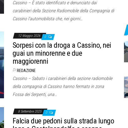
Cassino – È stato identificato e denunciato dai
carabinieri della Sezione Radiomobile della Compagnia di
Cassino l’automobilista che, nei giorni…
12 Maggio 2026
0
Sorpesi con la droga a Cassino, nei
guai un minorenne e due
maggiorenni
Di
REDAZIONE
Cassino – Sabato i carabinieri della sezione radiomobile
della compagnia di Cassino hanno fermato in zona
Fossa dei Serpenti, una…
8 Settembre 2025
0
Falcia due pedoni sulla strada lungo