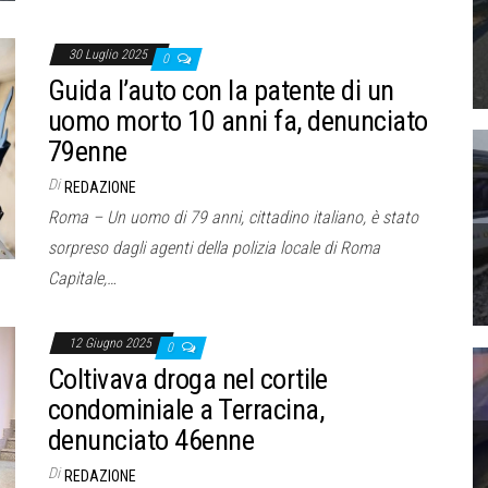
30 Luglio 2025
0
Guida l’auto con la patente di un
uomo morto 10 anni fa, denunciato
79enne
Di
REDAZIONE
Roma – Un uomo di 79 anni, cittadino italiano, è stato
sorpreso dagli agenti della polizia locale di Roma
Capitale,…
12 Giugno 2025
0
Coltivava droga nel cortile
condominiale a Terracina,
denunciato 46enne
Di
REDAZIONE