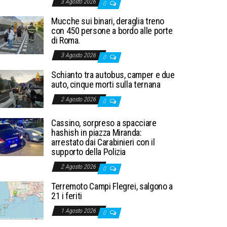
3 Agosto 2026
0
Mucche sui binari, deraglia treno
con 450 persone a bordo alle porte
di Roma.
3 Agosto 2026
0
Schianto tra autobus, camper e due
auto, cinque morti sulla ternana
2 Agosto 2026
0
Cassino, sorpreso a spacciare
hashish in piazza Miranda:
arrestato dai Carabinieri con il
supporto della Polizia
2 Agosto 2026
0
Terremoto Campi Flegrei, salgono a
21 i feriti
1 Agosto 2026
0