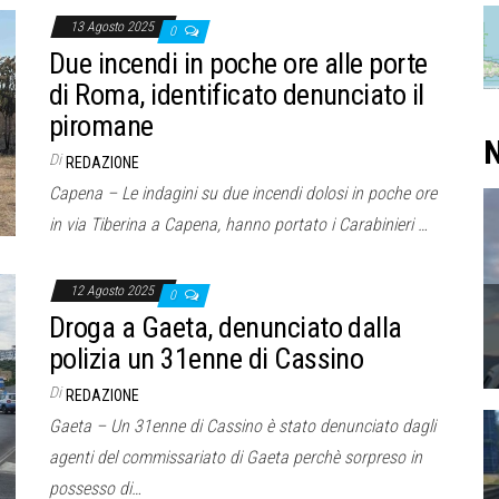
13 Agosto 2025
0
Due incendi in poche ore alle porte
di Roma, identificato denunciato il
piromane
N
Di
REDAZIONE
Capena – Le indagini su due incendi dolosi in poche ore
in via Tiberina a Capena, hanno portato i Carabinieri …
12 Agosto 2025
0
Droga a Gaeta, denunciato dalla
polizia un 31enne di Cassino
Di
REDAZIONE
Gaeta – Un 31enne di Cassino è stato denunciato dagli
agenti del commissariato di Gaeta perchè sorpreso in
possesso di…