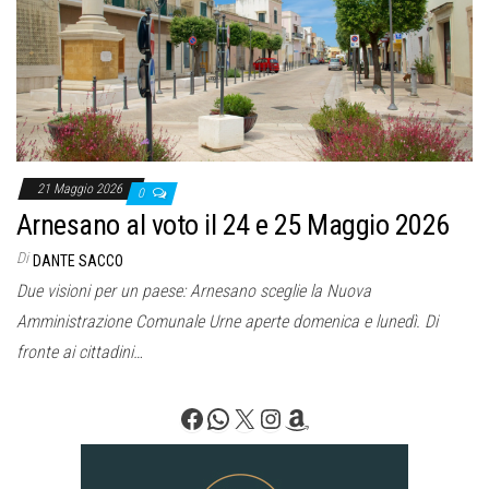
o
n
e
21 Maggio 2026
0
Arnesano al voto il 24 e 25 Maggio 2026
Di
DANTE SACCO
Due visioni per un paese: Arnesano sceglie la Nuova
Amministrazione Comunale Urne aperte domenica e lunedì. Di
fronte ai cittadini…
Facebook
WhatsApp
X
Instagram
Amazon