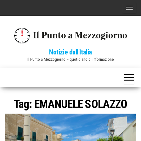
Vai
C
al
o
contenuto
m
m
u
Notizie dall'Italia
t
Il Punto a Mezzogiorno – quotidiano di informazione
a
n
a
v
i
Tag:
EMANUELE SOLAZZO
g
a
z
i