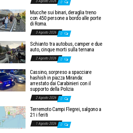
3 Agosto 2026
0
Mucche sui binari, deraglia treno
con 450 persone a bordo alle porte
di Roma.
3 Agosto 2026
0
Schianto tra autobus, camper e due
auto, cinque morti sulla ternana
2 Agosto 2026
0
Cassino, sorpreso a spacciare
hashish in piazza Miranda:
arrestato dai Carabinieri con il
supporto della Polizia
2 Agosto 2026
0
Terremoto Campi Flegrei, salgono a
21 i feriti
1 Agosto 2026
0