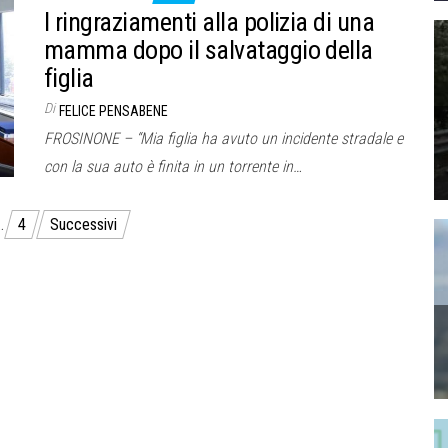
I ringraziamenti alla polizia di una
mamma dopo il salvataggio della
figlia
Di
FELICE PENSABENE
FROSINONE – “Mia figlia ha avuto un incidente stradale e
con la sua auto è finita in un torrente in…
…
4
Successivi