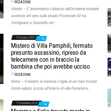
Di
REDAZIONE
Viterbo – E’ drammatico il bilancio dell’incidente stradale
avvenuto ieri sera sulla strada Provinciale 30 tra
Centignano e Vasanello nel…
13 Giugno 2025
0
Mistero di Villa Pamphili, fermato
presunto assassino, ripreso da
telecamere con in braccio la
bambina che poi avrebbe ucciso
Di
REDAZIONE
Roma – Il mistero di mamma e figlia di sei mesi trovate
morte sabato scorso all’interno di villa Pamphili a…
17 Dicembre 2019
0