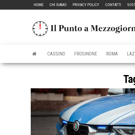
Vai
HOME
CHI SIAMO
PRIVACY POLICY
CONTATTI
SOST
al
contenuto
CASSINO
FROSINONE
ROMA
LAZ
Ta