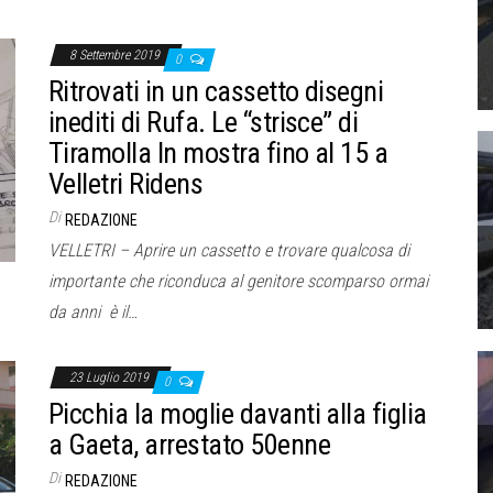
8 Settembre 2019
0
Ritrovati in un cassetto disegni
inediti di Rufa. Le “strisce” di
Tiramolla In mostra fino al 15 a
Velletri Ridens
Di
REDAZIONE
VELLETRI – Aprire un cassetto e trovare qualcosa di
importante che riconduca al genitore scomparso ormai
da anni è il…
23 Luglio 2019
0
Picchia la moglie davanti alla figlia
a Gaeta, arrestato 50enne
Di
REDAZIONE