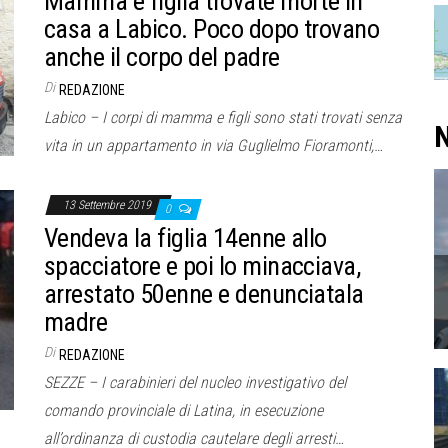
Mamma e figlia trovate morte in
casa a Labico. Poco dopo trovano
anche il corpo del padre
Di
REDAZIONE
Labico – I corpi di mamma e figli sono stati trovati senza
N
vita in un appartamento in via Guglielmo Fioramonti,…
13 Settembre 2019
0
Vendeva la figlia 14enne allo
spacciatore e poi lo minacciava,
arrestato 50enne e denunciatala
madre
Di
REDAZIONE
SEZZE – I carabinieri del nucleo investigativo del
comando provinciale di Latina, in esecuzione
all’ordinanza di custodia cautelare degli arresti…