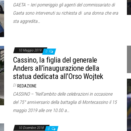
GAETA – Ieri pomeriggio gli agenti del commissariato di
Gaeta sono intervenuti su richiesta di una donna che era
sta aggredita…
10 Maggio 2019
0
Cassino, la figlia del generale
Anders all’inaugurazione della
statua dedicata all’Orso Wojtek
Di
REDAZIONE
CASSINO – “Nell’ambito delle celebrazioni in occasione
del 75° anniversario della battaglia di Montecassino il 15
maggio 2019 alle ore 10.00 a…
10 Dicembre 2018
0