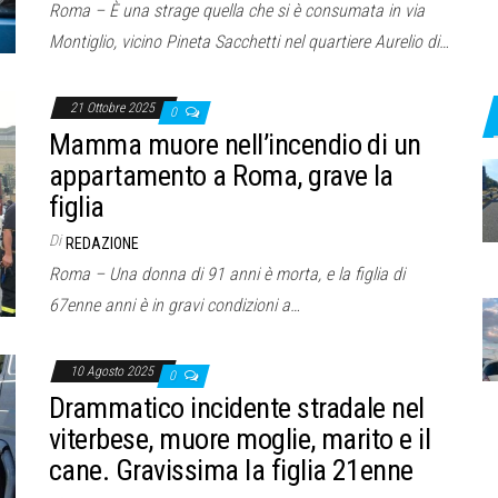
Roma – È una strage quella che si è consumata in via
Montiglio, vicino Pineta Sacchetti nel quartiere Aurelio di…
21 Ottobre 2025
0
Mamma muore nell’incendio di un
appartamento a Roma, grave la
figlia
Di
REDAZIONE
Roma – Una donna di 91 anni è morta, e la figlia di
67enne anni è in gravi condizioni a…
10 Agosto 2025
0
Drammatico incidente stradale nel
viterbese, muore moglie, marito e il
cane. Gravissima la figlia 21enne