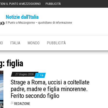
IENI IL PUNTO A MEZZOGIORNO
PUBBLICITÀ
Notizie dall'Italia
Il Punto a Mezzogiorno – quotidiano di informazione
IO
ITALIA
MONDO
PUBBLICITÀ
g:
figlia
27 Giugno 2026
0
Strage a Roma, uccisi a coltellate
padre, madre e figlia minorenne.
Ferito secondo figlio
Di
REDAZIONE