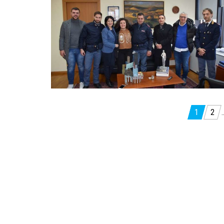
Paginazione
1
2
degli
articoli