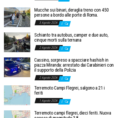
Mucche sui binari, deraglia treno con 450
persone a bordo alle porte di Roma.
3 Agosto 2026
0
Schianto tra autobus, camper e due auto,
cinque morti sulla ternana
2 Agosto 2026
0
Cassino, sorpreso a spacciare hashish in
piazza Miranda: arrestato dai Carabinieri con
il supporto della Polizia
2 Agosto 2026
0
Terremoto Campi Flegrei, salgono a 21 i
feriti
1 Agosto 2026
0
Terremoto campi flegrei, dieci feriti. Nuova
scossa di magnitudo 3.8