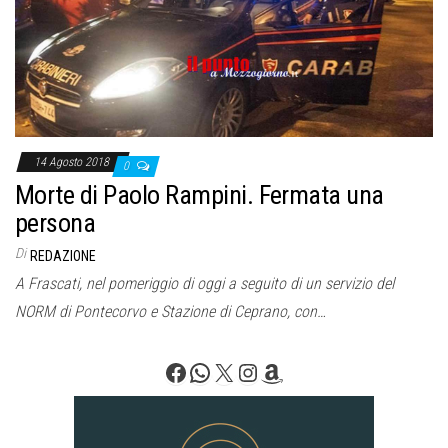
o
n
e
14 Agosto 2018
0
Morte di Paolo Rampini. Fermata una
persona
Di
REDAZIONE
A Frascati, nel pomeriggio di oggi a seguito di un servizio del
NORM di Pontecorvo e Stazione di Ceprano, con…
Facebook
WhatsApp
X
Instagram
Amazon