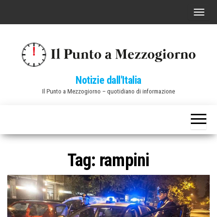
Vai
C
al
o
contenuto
m
m
u
Notizie dall'Italia
t
Il Punto a Mezzogiorno – quotidiano di informazione
a
n
a
v
i
Tag:
rampini
g
a
z
i