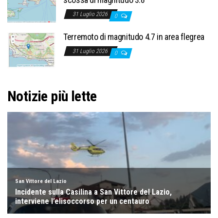
31 Luglio 2026
0
Terremoto di magnitudo 4.7 in area flegrea
31 Luglio 2026
0
Notizie più lette