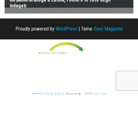
Proudly powered by
WordPress
|
Tema:
Envo Magazine
WP2Social Auto Publish
Powered By :
XYZScripts.com