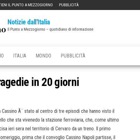
IENI IL PUNTO A MEZZOGIORNO
PUBBLICITÀ
Notizie dall'Italia
Il Punto a Mezzogiorno – quotidiano di informazione
IO
ITALIA
MONDO
PUBBLICITÀ
ragedie in 20 giorni
sa Cassino Ã¨ stato al centro di tre episodi che hanno visto il
llo che sta vivenedo la stazione ferroviaria, che, come ultimo
isa ieri sera nel territorio di Cervaro da un treno. Il primo
meriggio, prima che il convoglio Cassino Napoli partisse, il