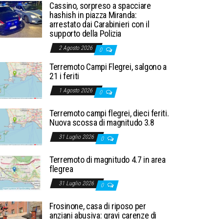
Cassino, sorpreso a spacciare
hashish in piazza Miranda:
arrestato dai Carabinieri con il
supporto della Polizia
2 Agosto 2026
0
Terremoto Campi Flegrei, salgono a
21 i feriti
1 Agosto 2026
0
Terremoto campi flegrei, dieci feriti.
Nuova scossa di magnitudo 3.8
31 Luglio 2026
0
Terremoto di magnitudo 4.7 in area
flegrea
31 Luglio 2026
0
Frosinone, casa di riposo per
anziani abusiva: gravi carenze di