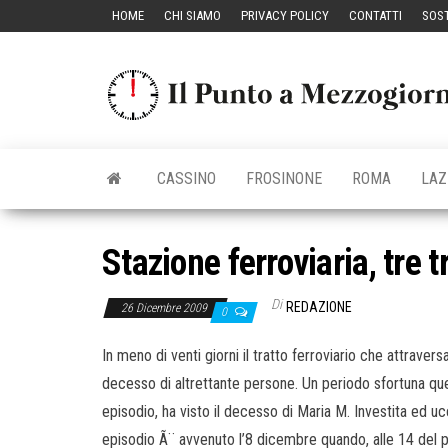
Vai
HOME
CHI SIAMO
PRIVACY POLICY
CONTATTI
SOST
al
contenuto
CASSINO
FROSINONE
ROMA
LAZ
Stazione ferroviaria, tre t
Di
REDAZIONE
26 Dicembre 2009
0
In meno di venti giorni il tratto ferroviario che attraver
decesso di altrettante persone. Un periodo sfortuna que
episodio, ha visto il decesso di Maria M. Investita ed ucc
episodio Ã¨ avvenuto l’8 dicembre quando, alle 14 del po