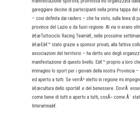
manifestazione sportiva, promossa ed organizzata dall
gareggiare decine di partecipanti nella prima tappa de
– cosi definita dai raiders – che ha visto, sulla linea di
province del Lazio e da fuori regione. Al via vi erano oltr
â€œTuttociclo Racing Teamâ€, nelle prossime settimane,
â€œEâ€™ stato grazie a sponsor privati, alla fattiva coll
associazioni del territorio – ha detto uno degli organizz
manifestazione di questo livello. Eâ€™ proprio a loro c
immagino lo sport per i giovani della nostra Provincia 
ed aperto a tutti. Se verrÃ² eletto in regione mi impeg
â€œcultura dello sportâ€ e del benessere. DovrÃ esser
come bene di tutti e aperto a tutti, cosÃ¬ come Ã¨ sta
Interamnaâ€.