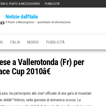
IENI IL PUNTO A MEZZOGIORNO
PUBBLICITÀ
Notizie dall'Italia
Il Punto a Mezzogiorno – quotidiano di informazione
IO
ITALIA
MONDO
PUBBLICITÀ
se a Vallerotonda (Fr) per
ace Cup 2010â€
zio, ha partecipato allo start ufficiale di una gara di mountain
le dellâ€™Inferno, nella giornata di domenica scorsa. La