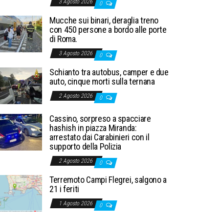
3 Agosto 2026
0
Mucche sui binari, deraglia treno
con 450 persone a bordo alle porte
di Roma.
3 Agosto 2026
0
Schianto tra autobus, camper e due
auto, cinque morti sulla ternana
2 Agosto 2026
0
Cassino, sorpreso a spacciare
hashish in piazza Miranda:
arrestato dai Carabinieri con il
supporto della Polizia
2 Agosto 2026
0
Terremoto Campi Flegrei, salgono a
21 i feriti
1 Agosto 2026
0