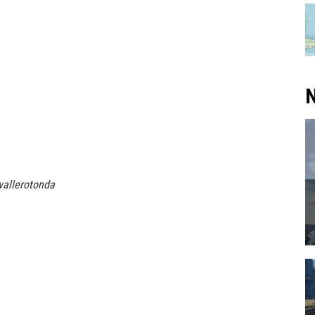
N
vallerotonda