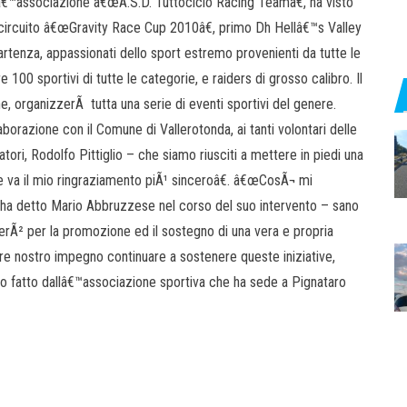
â€™associazione â€œA.S.D. Tuttociclo Racing Teamâ€, ha visto
l circuito â€œGravity Race Cup 2010â€, primo Dh Hellâ€™s Valley
 partenza, appassionati dello sport estremo provenienti da tutte le
e 100 sportivi di tutte le categorie, e raiders di grosso calibro. Il
 organizzerÃ tutta una serie di eventi sportivi del genere.
aborazione con il Comune di Vallerotonda, ai tanti volontari delle
atori, Rodolfo Pittiglio – che siamo riusciti a mettere in piedi una
he va il mio ringraziamento piÃ¹ sinceroâ€. â€œCosÃ¬ mi
– ha detto Mario Abbruzzese nel corso del suo intervento – sano
nerÃ² per la promozione ed il sostegno di una vera e propria
e nostro impegno continuare a sostenere queste iniziative,
to fatto dallâ€™associazione sportiva che ha sede a Pignataro