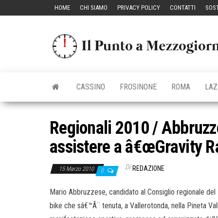
Vai
HOME
CHI SIAMO
PRIVACY POLICY
CONTATTI
SOST
al
contenuto
CASSINO
FROSINONE
ROMA
LAZ
Regionali 2010 / Abbruzze
assistere a â€œGravity R
Di
REDAZIONE
15 Marzo 2010
0
Mario Abbruzzese, candidato al Consiglio regionale del La
bike che sâ€™Ã¨ tenuta, a Vallerotonda, nella Pineta Val