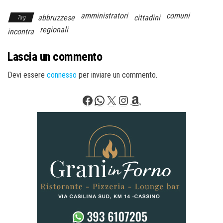
amministratori
comuni
abbruzzese
cittadini
Tag
regionali
incontra
Lascia un commento
Devi essere
connesso
per inviare un commento.
Facebook
WhatsApp
X
Instagram
Amazon