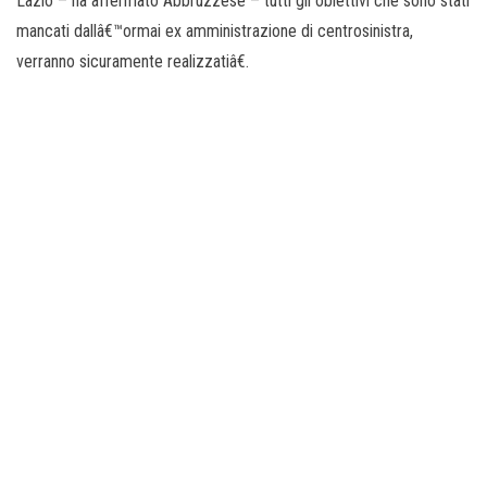
Lazio – ha affermato Abbruzzese – tutti gli obiettivi che sono stati
mancati dallâ€™ormai ex amministrazione di centrosinistra,
verranno sicuramente realizzatiâ€.