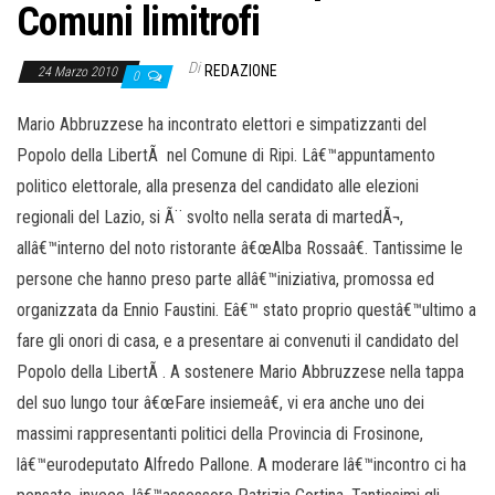
Comuni limitrofi
Di
REDAZIONE
24 Marzo 2010
0
Mario Abbruzzese ha incontrato elettori e simpatizzanti del
Popolo della LibertÃ nel Comune di Ripi. Lâ€™appuntamento
politico elettorale, alla presenza del candidato alle elezioni
regionali del Lazio, si Ã¨ svolto nella serata di martedÃ¬,
allâ€™interno del noto ristorante â€œAlba Rossaâ€. Tantissime le
persone che hanno preso parte allâ€™iniziativa, promossa ed
organizzata da Ennio Faustini. Eâ€™ stato proprio questâ€™ultimo a
fare gli onori di casa, e a presentare ai convenuti il candidato del
Popolo della LibertÃ . A sostenere Mario Abbruzzese nella tappa
del suo lungo tour â€œFare insiemeâ€, vi era anche uno dei
massimi rappresentanti politici della Provincia di Frosinone,
lâ€™eurodeputato Alfredo Pallone. A moderare lâ€™incontro ci ha