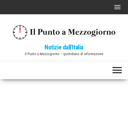
Vai
C
al
o
contenuto
m
m
u
Notizie dall'Italia
t
Il Punto a Mezzogiorno – quotidiano di informazione
a
n
a
v
i
g
a
z
i