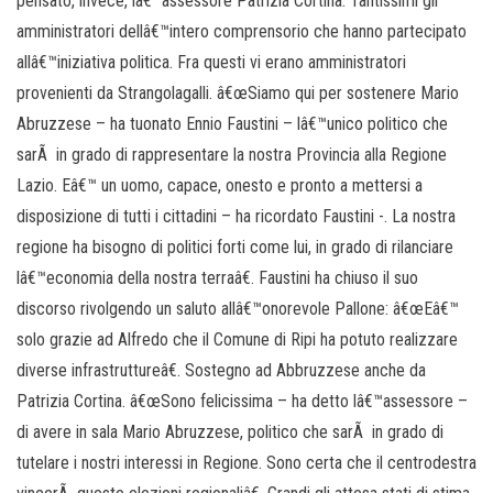
pensato, invece, lâ€™assessore Patrizia Cortina. Tantissimi gli
amministratori dellâ€™intero comprensorio che hanno partecipato
allâ€™iniziativa politica. Fra questi vi erano amministratori
provenienti da Strangolagalli. â€œSiamo qui per sostenere Mario
Abruzzese – ha tuonato Ennio Faustini – lâ€™unico politico che
sarÃ in grado di rappresentare la nostra Provincia alla Regione
Lazio. Eâ€™ un uomo, capace, onesto e pronto a mettersi a
disposizione di tutti i cittadini – ha ricordato Faustini -. La nostra
regione ha bisogno di politici forti come lui, in grado di rilanciare
lâ€™economia della nostra terraâ€. Faustini ha chiuso il suo
discorso rivolgendo un saluto allâ€™onorevole Pallone: â€œEâ€™
solo grazie ad Alfredo che il Comune di Ripi ha potuto realizzare
diverse infrastruttureâ€. Sostegno ad Abbruzzese anche da
Patrizia Cortina. â€œSono felicissima – ha detto lâ€™assessore –
di avere in sala Mario Abruzzese, politico che sarÃ in grado di
tutelare i nostri interessi in Regione. Sono certa che il centrodestra