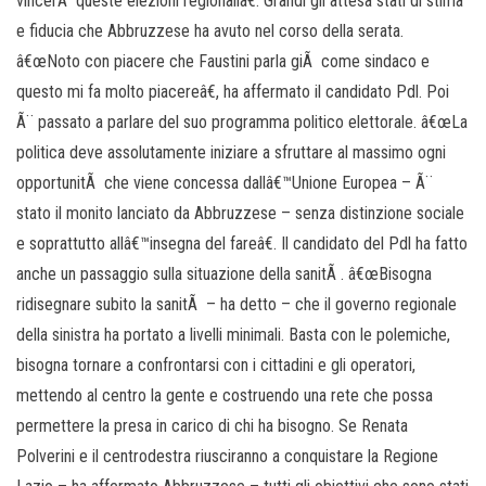
vincerÃ queste elezioni regionaliâ€. Grandi gli attesa stati di stima
e fiducia che Abbruzzese ha avuto nel corso della serata.
â€œNoto con piacere che Faustini parla giÃ come sindaco e
questo mi fa molto piacereâ€, ha affermato il candidato Pdl. Poi
Ã¨ passato a parlare del suo programma politico elettorale. â€œLa
politica deve assolutamente iniziare a sfruttare al massimo ogni
opportunitÃ che viene concessa dallâ€™Unione Europea – Ã¨
stato il monito lanciato da Abbruzzese – senza distinzione sociale
e soprattutto allâ€™insegna del fareâ€. Il candidato del Pdl ha fatto
anche un passaggio sulla situazione della sanitÃ . â€œBisogna
ridisegnare subito la sanitÃ – ha detto – che il governo regionale
della sinistra ha portato a livelli minimali. Basta con le polemiche,
bisogna tornare a confrontarsi con i cittadini e gli operatori,
mettendo al centro la gente e costruendo una rete che possa
permettere la presa in carico di chi ha bisogno. Se Renata
Polverini e il centrodestra riusciranno a conquistare la Regione