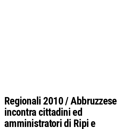
o
n
e
Regionali 2010 / Abbruzzese
incontra cittadini ed
amministratori di Ripi e