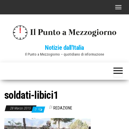
Vai
C
al
o
contenuto
m
m
u
Notizie dall'Italia
t
Il Punto a Mezzogiorno – quotidiano di informazione
a
n
a
v
i
soldati-libici1
g
a
Di
REDAZIONE
28 Marzo 2015
0
z
i