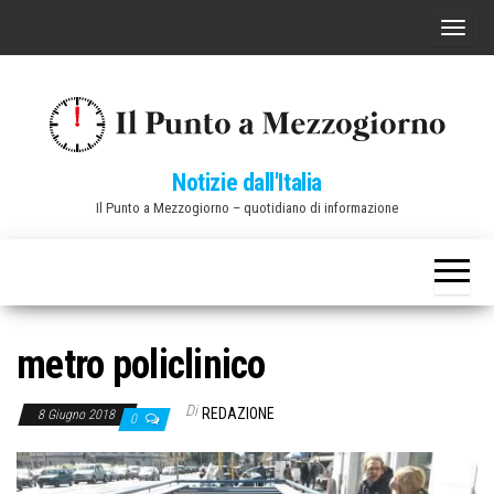
Vai
C
al
o
contenuto
m
m
u
Notizie dall'Italia
t
Il Punto a Mezzogiorno – quotidiano di informazione
a
n
a
v
i
metro policlinico
g
a
Di
REDAZIONE
8 Giugno 2018
0
z
i