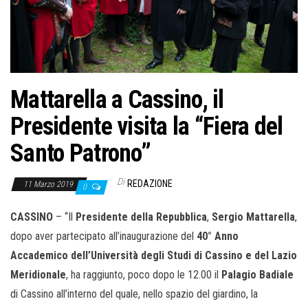
o
n
e
Mattarella a Cassino, il
Presidente visita la “Fiera del
Santo Patrono”
Di
REDAZIONE
11 Marzo 2019
0
CASSINO
– “Il
Presidente della Repubblica
,
Sergio Mattarella
,
dopo aver partecipato all’inaugurazione del
40° Anno
Accademico dell’Università degli Studi di Cassino e del Lazio
Meridionale
, ha raggiunto, poco dopo le 12.00 il
Palagio Badiale
di Cassino all’interno del quale, nello spazio del giardino, la