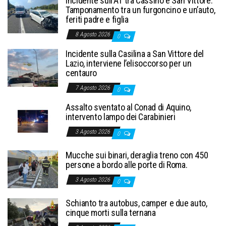
Incidente sull’A1 tra Cassino e San Vittore.
Tamponamento tra un furgoncino e un’auto,
feriti padre e figlia
8 Agosto 2026
0
Incidente sulla Casilina a San Vittore del
Lazio, interviene l’elisoccorso per un
centauro
7 Agosto 2026
0
Assalto sventato al Conad di Aquino,
intervento lampo dei Carabinieri
3 Agosto 2026
0
Mucche sui binari, deraglia treno con 450
persone a bordo alle porte di Roma.
3 Agosto 2026
0
Schianto tra autobus, camper e due auto,
cinque morti sulla ternana