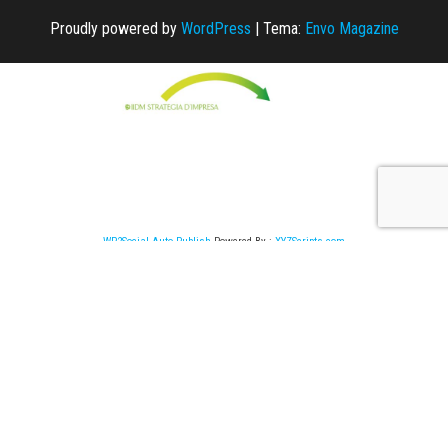
Proudly powered by
WordPress
|
Tema:
Envo Magazine
WP2Social Auto Publish
Powered By :
XYZScripts.com