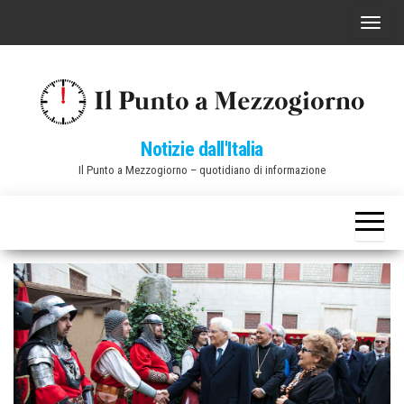
Vai
C
al
o
contenuto
m
m
u
Notizie dall'Italia
t
Il Punto a Mezzogiorno – quotidiano di informazione
a
n
a
v
i
g
a
z
i