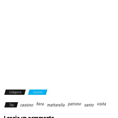
Categoria
Cassino
fiera
patrono
visita
cassino
mattarella
santo
Tag