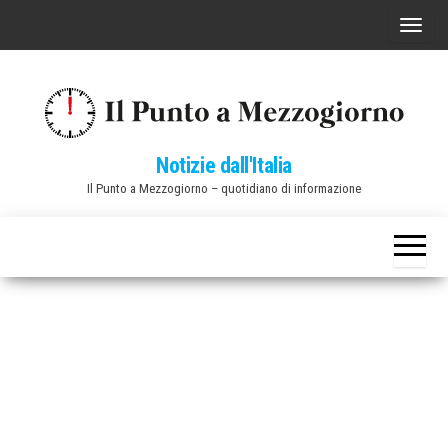
Vai
C
al
o
contenuto
m
m
u
Notizie dall'Italia
t
Il Punto a Mezzogiorno – quotidiano di informazione
a
n
a
v
i
g
a
z
i