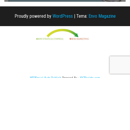
Proudly powered by
WordPress
|
Tema:
Envo Magazine
WP2Social Auto Publish
Powered By :
XYZScripts.com