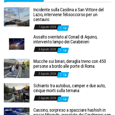
Incidente sulla Casilina a San Vittore del
Lazio, interviene l’elisoccorso per un
centauro
7 Agosto 2026
0
Assalto sventato al Conad di Aquino,
intervento lampo dei Carabinieri
3 Agosto 2026
0
Mucche sui binari, deraglia treno con 450
persone a bordo alle porte di Roma.
3 Agosto 2026
0
Schianto tra autobus, camper e due auto,
cinque morti sulla ternana
2 Agosto 2026
0
Cassino, sorpreso a spacciare hashish in
piazza Miranda: arrestato dai Carabinieri con