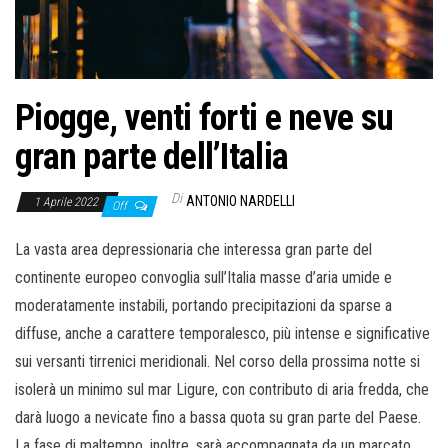
o
n
e
Piogge, venti forti e neve su
gran parte dell’Italia
Di
ANTONIO NARDELLI
1 Aprile 2022
Off
La vasta area depressionaria che interessa gran parte del
continente europeo convoglia sull’Italia masse d’aria umide e
moderatamente instabili, portando precipitazioni da sparse a
diffuse, anche a carattere temporalesco, più intense e significative
sui versanti tirrenici meridionali. Nel corso della prossima notte si
isolerà un minimo sul mar Ligure, con contributo di aria fredda, che
darà luogo a nevicate fino a bassa quota su gran parte del Paese.
La fase di maltempo, inoltre, sarà accompagnata da un marcato