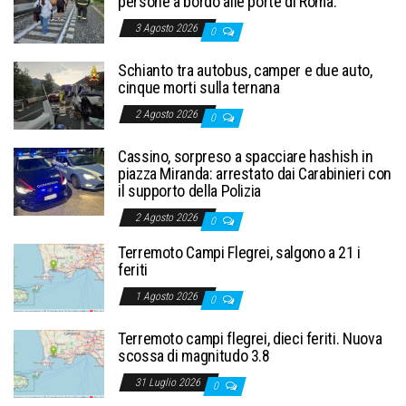
persone a bordo alle porte di Roma.
3 Agosto 2026
0
Schianto tra autobus, camper e due auto,
cinque morti sulla ternana
2 Agosto 2026
0
Cassino, sorpreso a spacciare hashish in
piazza Miranda: arrestato dai Carabinieri con
il supporto della Polizia
2 Agosto 2026
0
Terremoto Campi Flegrei, salgono a 21 i
feriti
1 Agosto 2026
0
Terremoto campi flegrei, dieci feriti. Nuova
scossa di magnitudo 3.8
31 Luglio 2026
0