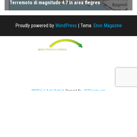
Proudly powered by
WordPress
|
Tema:
Envo Magazine
WP2Social Auto Publish
Powered By :
XYZScripts.com