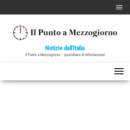
Vai
C
al
o
contenuto
m
m
u
Notizie dall'Italia
t
Il Punto a Mezzogiorno – quotidiano di informazione
a
n
a
v
i
g
a
z
i