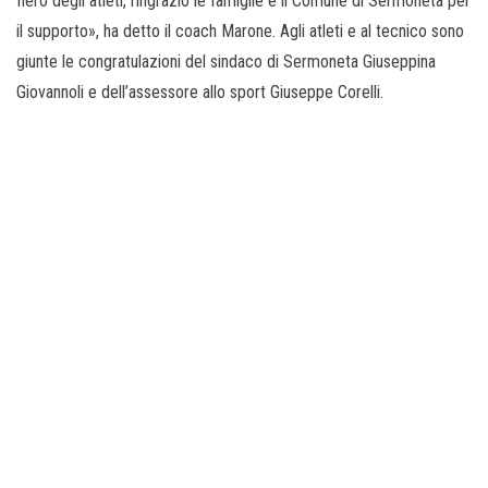
fiero degli atleti, ringrazio le famiglie e il Comune di Sermoneta per
il supporto», ha detto il coach Marone. Agli atleti e al tecnico sono
giunte le congratulazioni del sindaco di Sermoneta Giuseppina
Giovannoli e dell’assessore allo sport Giuseppe Corelli.