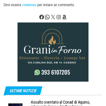
Devi essere
connesso
per inviare un commento.
Facebook
WhatsApp
X
Instagram
Amazon
ULTIME NOTIZIE
Assalto sventato al Conad di Aquino,