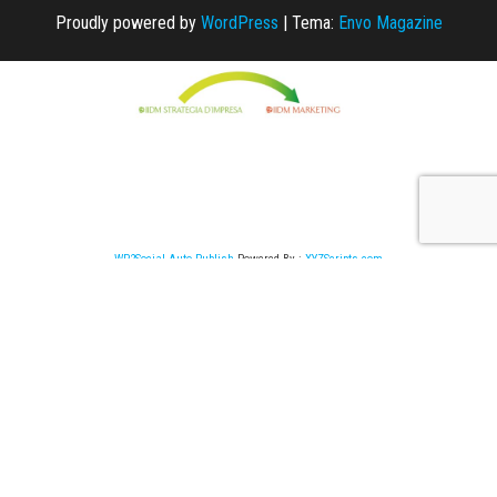
Proudly powered by
WordPress
|
Tema:
Envo Magazine
WP2Social Auto Publish
Powered By :
XYZScripts.com