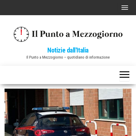
Vai
C
al
o
contenuto
m
m
u
Notizie dall'Italia
t
Il Punto a Mezzogiorno – quotidiano di informazione
a
n
a
v
i
g
a
z
i