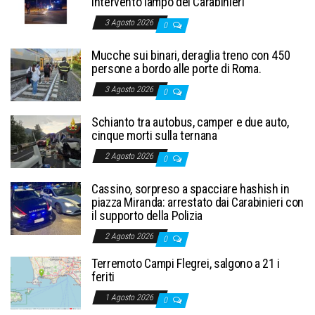
intervento lampo dei Carabinieri
3 Agosto 2026
0
Mucche sui binari, deraglia treno con 450
persone a bordo alle porte di Roma.
3 Agosto 2026
0
Schianto tra autobus, camper e due auto,
cinque morti sulla ternana
2 Agosto 2026
0
Cassino, sorpreso a spacciare hashish in
piazza Miranda: arrestato dai Carabinieri con
il supporto della Polizia
2 Agosto 2026
0
Terremoto Campi Flegrei, salgono a 21 i
feriti
1 Agosto 2026
0