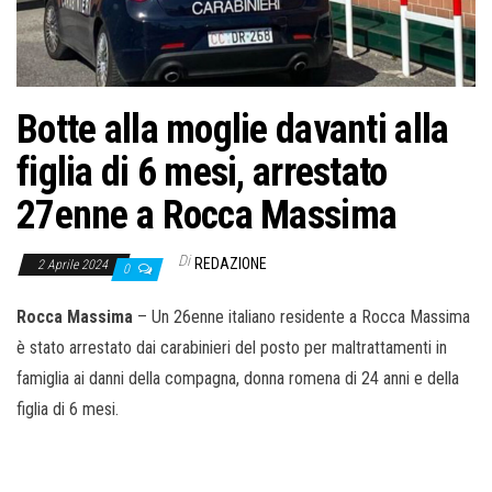
o
n
e
Botte alla moglie davanti alla
figlia di 6 mesi, arrestato
27enne a Rocca Massima
Di
REDAZIONE
2 Aprile 2024
0
Rocca Massima
– Un 26enne italiano residente a Rocca Massima
è stato arrestato dai carabinieri del posto per maltrattamenti in
famiglia ai danni della compagna, donna romena di 24 anni e della
figlia di 6 mesi.